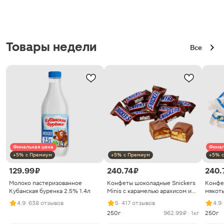
Товары недели
Все
Финальная цена
Финал
+5% с Премиум
+5% с Премиум
+5% с
129.99 ₽
240.74 ₽
240.
Молоко пастеризованное
Конфеты шоколадные Snickers
Конфе
Кубанская буренка 2.5% 1.4л
Minis с карамелью арахисом и
мякоть
нугой
4.9
· 638 отзывов
5
· 417 отзывов
4.9
250г
962.99 ₽ · 1кг
250г