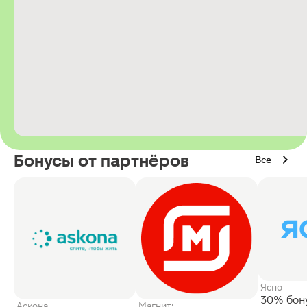
Бонусы от партнёров
Все
Ясно
30% бон
Аскона
Магнит: