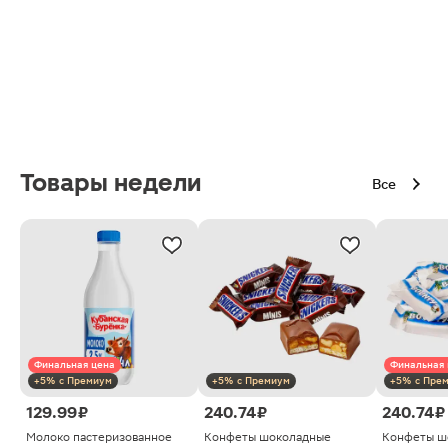
Товары недели
Все
Финальная цена
Финальная 
+5% с Премиум
+5% с Премиум
+5% с Пре
129.99 ₽
240.74 ₽
240.74 ₽
Молоко пастеризованное
Конфеты шоколадные
Конфеты ш