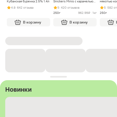
Кубанская буренка 2.5% 1.4л
Snickers Minis с карамелью
мякотью ко
арахисом и нугой
4.8
· 642 отзыва
5
· 420 отзывов
5
· 582 о
250г
962.99 ₽ · 1кг
250г
В корзину
В корзину
Новинки