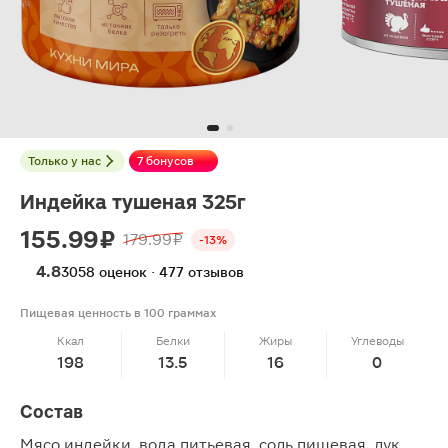
Только у нас
7 бонусов
Индейка тушеная 325г
155.99 ₽
179.99 ₽
-13%
4.8
3058 оценок · 477 отзывов
Пищевая ценность в 100 граммах
Ккал
Белки
Жиры
Углеводы
198
13.5
16
0
Состав
Мясо индейки, вода питьевая, соль пищевая, лук