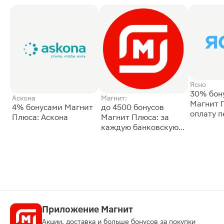
Ясно
30% бон
Аскона
Магнит:
Магнит 
4% бонусами Магнит
до 4500 бонусов
оплату 
Плюса: Аскона
Магнит Плюса: за
сессии: 
каждую банковскую
карту
Приложение Магнит
Акции, доставка и больше бонусов за покупки