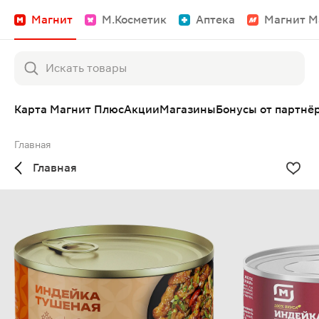
Магнит
М.Косметик
Аптека
Магнит М
Карта Магнит Плюс
Акции
Магазины
Бонусы от партнё
Главная
Главная