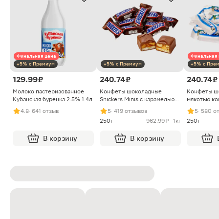
Финальная цена
Финальная 
+5% с Премиум
+5% с Премиум
+5% с Пре
129.99 ₽
240.74 ₽
240.74 ₽
Молоко пастеризованное
Конфеты шоколадные
Конфеты ш
Кубанская буренка 2.5% 1.4л
Snickers Minis с карамелью
мякотью ко
арахисом и нугой
4.8
· 641 отзыв
5
· 419 отзывов
5
· 580 о
250г
962.99 ₽ · 1кг
250г
В корзину
В корзину