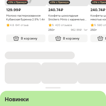
+5% с Премиум
+5% с Премиум
+5% с Пре
129.99 ₽
240.74 ₽
240.74 ₽
Молоко пастеризованное
Конфеты шоколадные
Конфеты ш
Кубанская буренка 2.5% 1.4л
Snickers Minis с карамелью
мякотью ко
арахисом и нугой
4.8
· 641 отзыв
5
· 420 отзывов
5
· 580 о
250г
962.99 ₽ · 1кг
250г
В корзину
В корзину
Новинки