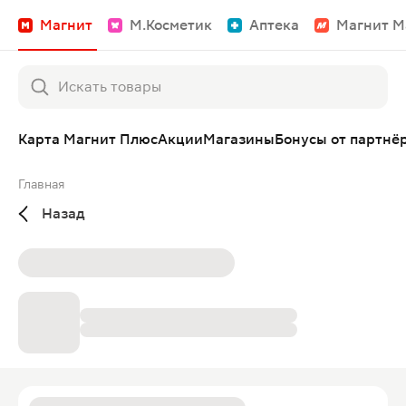
Магнит
М.Косметик
Аптека
Магнит М
Карта Магнит Плюс
Акции
Магазины
Бонусы от партнё
Главная
Назад