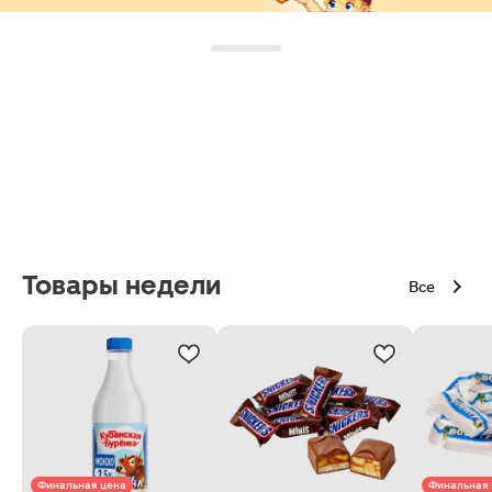
Товары недели
Все
Финальная цена
Финальная 