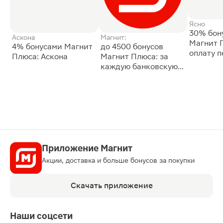
Ясно
30% бон
Аскона
Магнит:
Магнит 
4% бонусами Магнит
до 4500 бонусов
оплату 
Плюса: Аскона
Магнит Плюса: за
сессии: 
каждую банковскую
карту
Приложение Магнит
Акции, доставка и больше бонусов за покупки
Скачать приложение
Наши соцсети