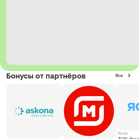
Бонусы от партнёров
Все
Ясно
30% бон