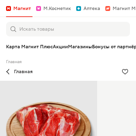
Магнит
М.Косметик
Аптека
Магнит М
Карта Магнит Плюс
Акции
Магазины
Бонусы от партнё
Главная
Главная