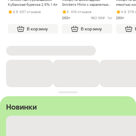
Кубанская буренка 2.5% 1.4л
Snickers Minis с карамелью
мякотью ко
арахисом и нугой
4.9
· 637 отзывов
5
· 416 отзывов
4.9
· 579
250г
962.99 ₽ · 1кг
250г
В корзину
В корзину
Новинки