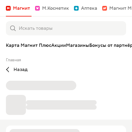
Магнит
М.Косметик
Аптека
Магнит М
Карта Магнит Плюс
Акции
Магазины
Бонусы от партнё
Главная
Назад