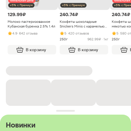
Финальная цена
Финальная 
+5% с Премиум
+5% с Премиум
+5% с Пре
129.99 ₽
240.74 ₽
240.74 ₽
Молоко пастеризованное
Конфеты шоколадные
Конфеты ш
Кубанская буренка 2.5% 1.4л
Snickers Minis с карамелью
мякотью ко
арахисом и нугой
4.9
· 642 отзыва
5
· 420 отзывов
5
· 580 о
250г
962.99 ₽ · 1кг
250г
В корзину
В корзину
Новинки