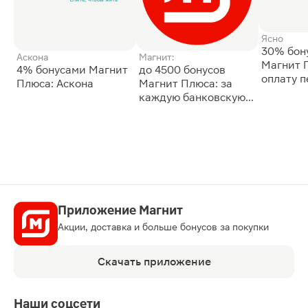
Ясно
30% бон
Аскона
Магнит:
Магнит 
4% бонусами Магнит
до 4500 бонусов
оплату 
Плюса: Аскона
Магнит Плюса: за
сессии: 
каждую банковскую
карту
Приложение Магнит
Акции, доставка и больше бонусов за покупки
Скачать приложение
Наши соцсети