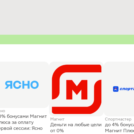
сно
0% бонусами Магнит
Магнит
Спортмастер
люса за оплату
Деньги на любые цели
до 4% бону
ервой сессии: Ясно
от 0%
Магнит Плюс