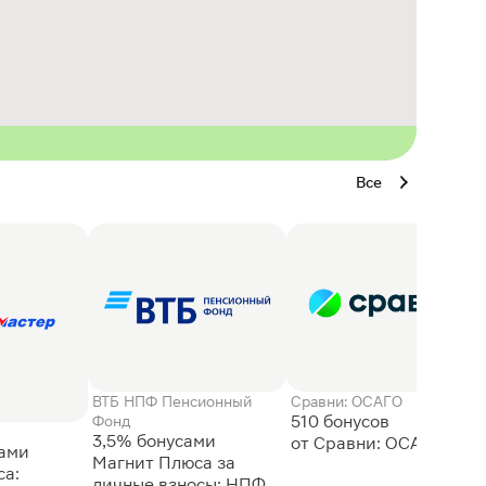
Все
ВТБ НПФ Пенсионный
Сравни: ОСАГО
510 бонусов
Фонд
3,5% бонусами
сами
Магнит Плюса за
а:
личные взносы: НПФ