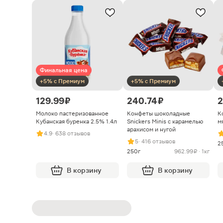
Финальная цена
+5% с Премиум
+5% с Премиум
129.99 ₽
240.74 ₽
2
Молоко пастеризованное
Конфеты шоколадные
К
Кубанская буренка 2.5% 1.4л
Snickers Minis с карамелью
м
арахисом и нугой
4.9
· 638 отзывов
5
· 416 отзывов
2
250г
962.99 ₽ · 1кг
В корзину
В корзину