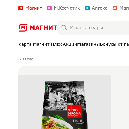
Магнит
М.Косметик
Аптека
Маг
Карта Магнит Плюс
Акции
Магазины
Бонусы от п
Главная