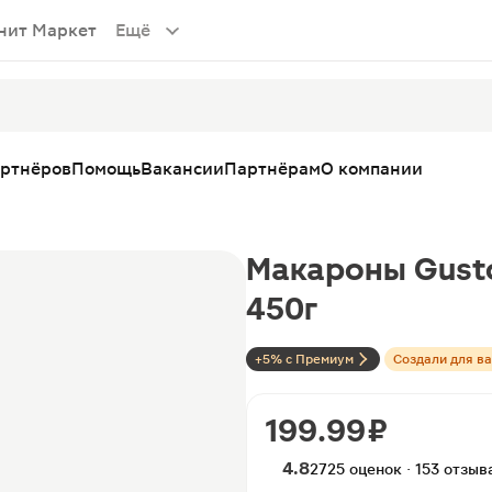
нит Маркет
Ещё
артнёров
Помощь
Вакансии
Партнёрам
О компании
Макароны Gusto 
450г
+5% с Премиум
Создали для ва
199.99 ₽
4.8
2725 оценок · 153 отзыв