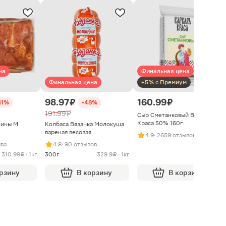
на
Финальная цена
Финальная цена
+5% с Премиум
98.97 ₽
160.99 ₽
11%
-48%
191.99 ₽
Сыр Сметанковый Варвара
Краса 50% 160г
нины М
Колбаса Вязанка Молокуша
вареная весовая
4.9
· 2659 отзывов
ыва
4.8
· 90 отзывов
310.99 ₽ · 1кг
300г
329.9 ₽ · 1кг
орзину
В корзину
В корзину