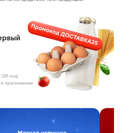
ервый
 QR-код
те приложение