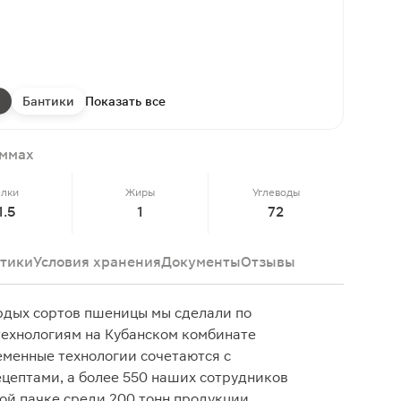
и
Бантики
Показать все
аммах
елки
Жиры
Углеводы
1.5
1
72
тики
Условия хранения
Документы
Отзывы
рдых сортов пшеницы мы сделали по
технологиям на Кубанском комбинате
еменные технологии сочетаются с
цептами, а более 550 наших сотрудников
ой пачке среди 200 тонн продукции.