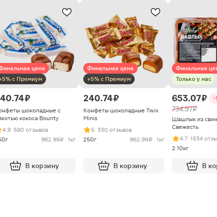
Финальная цена
Финальная цена
Финальная це
+5% с Премиум
+5% с Премиум
Только у нас
40.74 ₽
240.74 ₽
653.07 ₽
-
734.97 ₽
онфеты шоколадные с
Конфеты шоколадные Twix
якотью кокоса Bounty
Minis
Шашлык из сви
Свежесть
4.9
· 580 отзывов
5
· 330 отзывов
4.7
· 1534 отз
50г
962.99 ₽ · 1кг
250г
962.99 ₽ · 1кг
2.10кг
В корзину
В корзину
В к