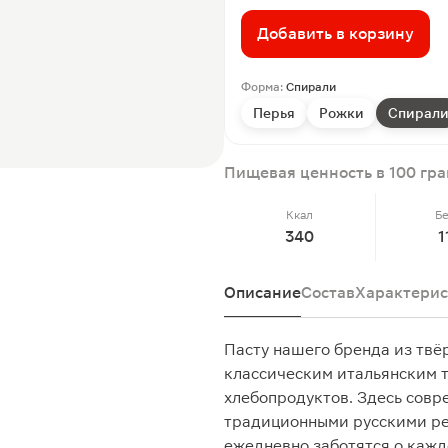
Добавить в корзину
Форма:
Спирали
Перья
Рожки
Спирал
Пищевая ценность в 100 гр
Ккал
Б
340
1
Описание
Состав
Характерис
Пасту нашего бренда из твё
классическим итальянским 
хлебопродуктов. Здесь совр
традиционными русскими ре
ежедневно заботятся о кажд