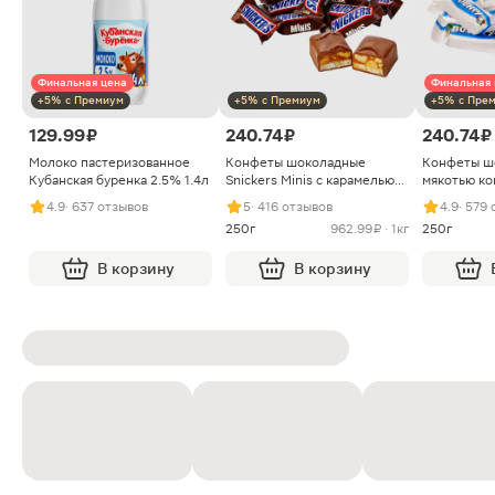
Финальная цена
Финальная 
+5% с Премиум
+5% с Премиум
+5% с Пре
129.99 ₽
240.74 ₽
240.74 ₽
Молоко пастеризованное
Конфеты шоколадные
Конфеты ш
Кубанская буренка 2.5% 1.4л
Snickers Minis с карамелью
мякотью ко
арахисом и нугой
4.9
· 637 отзывов
5
· 416 отзывов
4.9
· 579
250г
962.99 ₽ · 1кг
250г
В корзину
В корзину