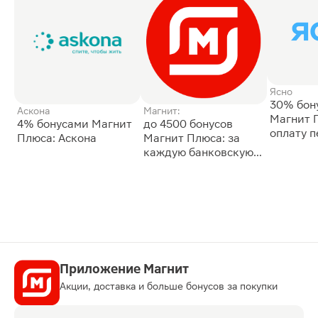
Ясно
30% бон
Аскона
Магнит:
Магнит 
4% бонусами Магнит
до 4500 бонусов
оплату 
Плюса: Аскона
Магнит Плюса: за
сессии: 
каждую банковскую
карту
Приложение Магнит
Акции, доставка и больше бонусов за покупки