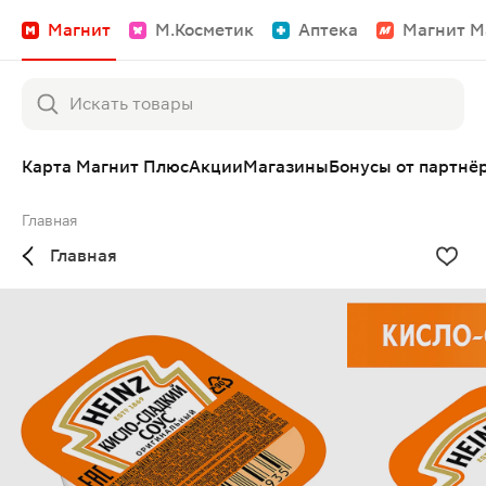
Магнит
М.Косметик
Аптека
Магнит М
Карта Магнит Плюс
Акции
Магазины
Бонусы от партнё
Главная
Главная