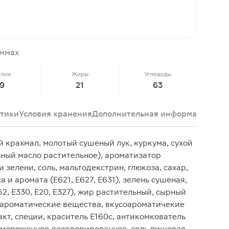
аммах
елки
Жиры
Углеводы
9
21
63
тики
Условия хранения
Дополнительная информация
Док
крахмал, молотый сушеный лук, куркума, сухой
ный масло растительное), ароматизатор
 зелени, соль, мальтодекстрин, глюкоза, сахар,
 и аромата (Е621, Е627, E631), зелень сушеная,
2, Е330, Е20, Е327), жир растительный, сырный
оароматические вещества, вкусоароматичекие
кт, специи, краситель Е160с, антикомкователь
вымороженное дезодорированное, соль пищевая