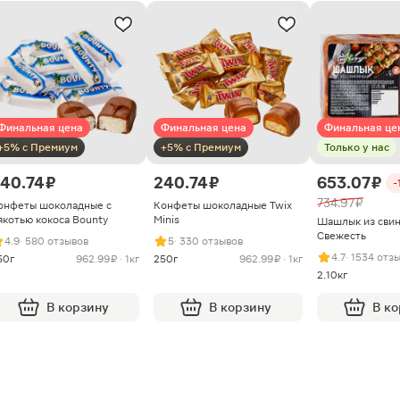
Финальная цена
Финальная цена
Финальная це
+5% с Премиум
+5% с Премиум
Только у нас
40.74 ₽
240.74 ₽
653.07 ₽
-
734.97 ₽
онфеты шоколадные с
Конфеты шоколадные Twix
якотью кокоса Bounty
Minis
Шашлык из сви
Свежесть
4.9
· 580 отзывов
5
· 330 отзывов
4.7
· 1534 отз
50г
962.99 ₽ · 1кг
250г
962.99 ₽ · 1кг
2.10кг
В корзину
В корзину
В к