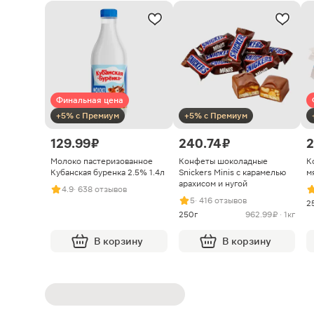
Финальная цена
+5% с Премиум
+5% с Премиум
129.99 ₽
240.74 ₽
2
Молоко пастеризованное
Конфеты шоколадные
К
Кубанская буренка 2.5% 1.4л
Snickers Minis с карамелью
м
арахисом и нугой
4.9
· 638 отзывов
5
· 416 отзывов
2
250г
962.99 ₽ · 1кг
В корзину
В корзину