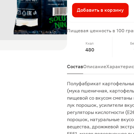
Добавить в корзину
Пищевая ценность в 100 гр
Ккал
Б
480
Состав
Описание
Характерис
Полуфабрикат картофельный 
(мука пшеничная, картофель
пищевой со вкусом сметаны и
лук порошок, усилители вкуса
регуляторы кислотности (Е26
порошок, натуральные вкус
вещества, дрожжевой экстра
Е551, масло подсолнечное 