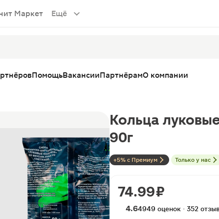
нит Маркет
Ещё
артнёров
Помощь
Вакансии
Партнёрам
О компании
Кольца луковые
90г
+5% с Премиум
Только у нас
74.99 ₽
4.6
4949 оценок · 352 отзы