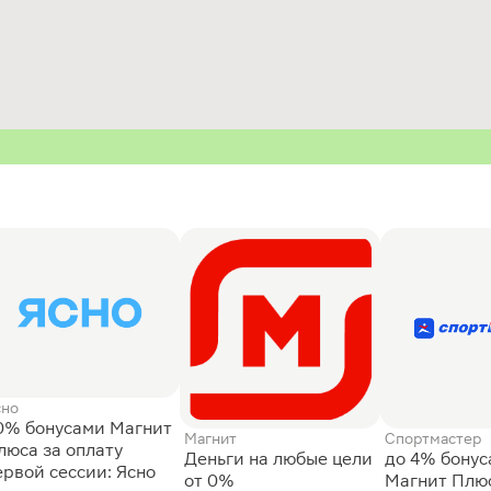
сно
0% бонусами Магнит
Магнит
Спортмастер
люса за оплату
Деньги на любые цели
до 4% бону
ервой сессии: Ясно
от 0%
Магнит Плюс