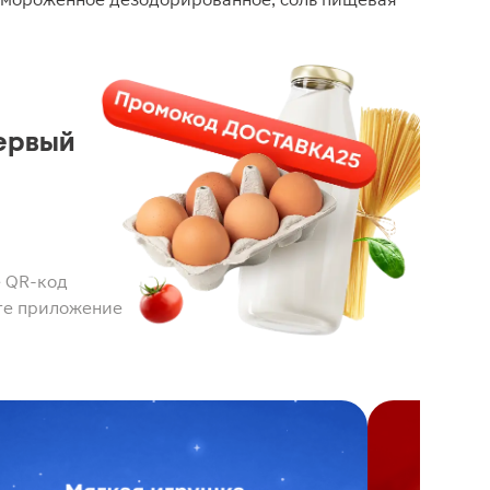
ервый
 QR-код
те приложение