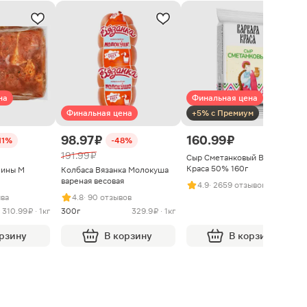
на
Финальная цена
Финальная цена
+5% с Премиум
98.97 ₽
160.99 ₽
11%
-48%
191.99 ₽
Сыр Сметанковый Варвара
Краса 50% 160г
нины М
Колбаса Вязанка Молокуша
вареная весовая
4.9
· 2659 отзывов
ыва
4.8
· 90 отзывов
310.99 ₽ · 1кг
300г
329.9 ₽ · 1кг
орзину
В корзину
В корзину