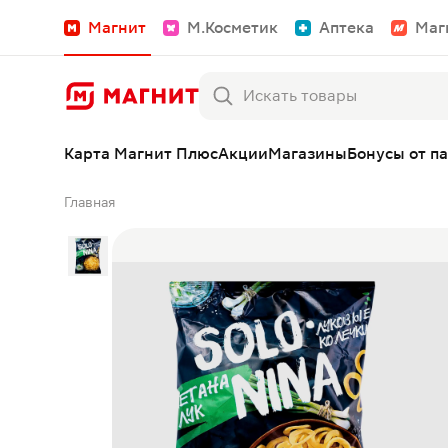
Магнит
М.Косметик
Аптека
Маг
Карта Магнит Плюс
Акции
Магазины
Бонусы от п
Главная