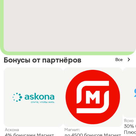
Бонусы от партнёров
Все
Ясно
30% 
Аскона
Магнит:
Плюс
4% бонусами Магнит
до 4500 бонусов Магнит