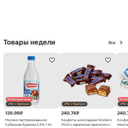
Товары недели
Все
Финальная цена
Финал
+5% с Премиум
+5% с Премиум
+5% с
129.99 ₽
240.74 ₽
240.
Молоко пастеризованное
Конфеты шоколадные Snickers
Конфе
Кубанская буренка 2.5% 1.4л
Minis с карамелью арахисом и
мякоть