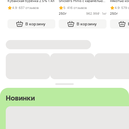
Кубанская буренка 2.5% 1.4л
Snickers Minis с карамелью
мякотью ко
арахисом и нугой
4.9
· 637 отзывов
5
· 416 отзывов
4.9
· 579
250г
962.99 ₽ · 1кг
250г
В корзину
В корзину
Новинки