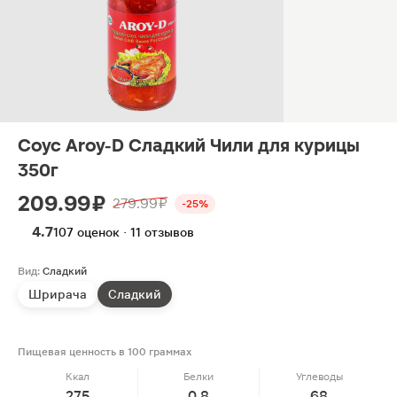
Соус Aroy-D Cладкий Чили для курицы
350г
209.99 ₽
279.99 ₽
-25%
4.7
107 оценок · 11 отзывов
Вид:
Сладкий
Шрирача
Сладкий
Пищевая ценность в 100 граммах
Ккал
Белки
Углеводы
275
0.8
68