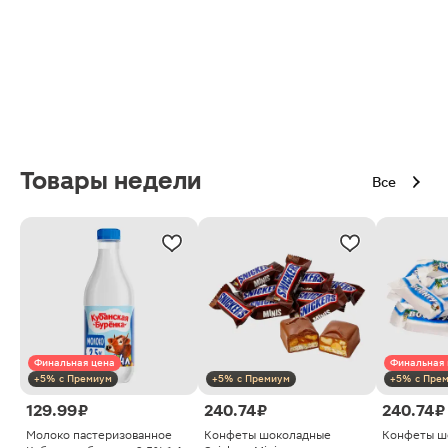
Товары недели
Все
Финальная цена
Финальная 
+5% с Премиум
+5% с Премиум
+5% с Пре
129.99 ₽
240.74 ₽
240.74 ₽
Молоко пастеризованное
Конфеты шоколадные
Конфеты ш