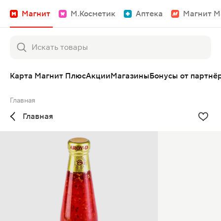
Магнит
М.Косметик
Аптека
Магнит М
Карта Магнит Плюс
Акции
Магазины
Бонусы от партнё
Главная
Главная