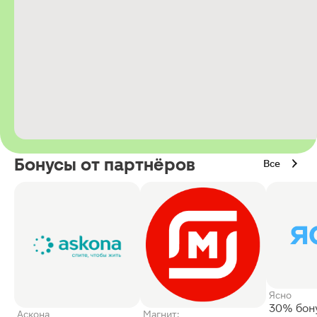
Бонусы от партнёров
Все
Ясно
30% бон
Аскона
Магнит: