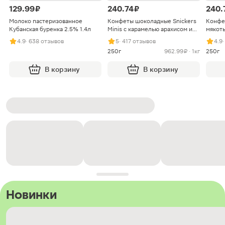
129.99 ₽
240.74 ₽
240.
Молоко пастеризованное
Конфеты шоколадные Snickers
Конфе
Кубанская буренка 2.5% 1.4л
Minis с карамелью арахисом и
мякоть
нугой
4.9
· 638 отзывов
5
· 417 отзывов
4.9
250г
962.99 ₽ · 1кг
250г
В корзину
В корзину
Новинки