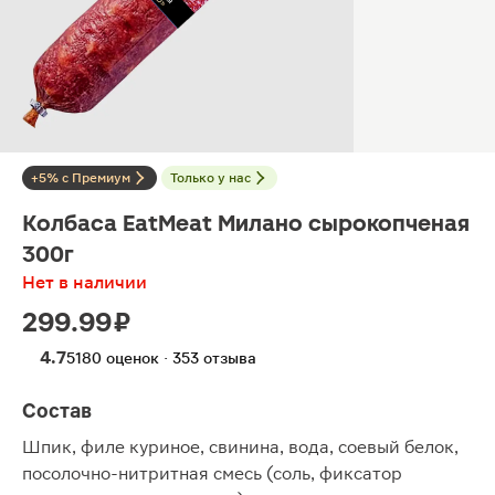
+5% с Премиум
Только у нас
Колбаса EatMeat Милано сырокопченая
300г
Нет в наличии
299.99 ₽
4.7
5180 оценок · 353 отзыва
Состав
Шпик, филе куриное, свинина, вода, соевый белок,
посолочно-нитритная смесь (соль, фиксатор