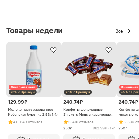
Товары недели
Все
Финальная цена
Финальная 
+5% с Премиум
+5% с Премиум
+5% с Пре
129.99 ₽
240.74 ₽
240.74 ₽
Молоко пастеризованное
Конфеты шоколадные
Конфеты ш
Кубанская буренка 2.5% 1.4л
Snickers Minis с карамелью
мякотью ко
арахисом и нугой
4.8
· 640 отзывов
5
· 418 отзывов
5
· 580 о
250г
962.99 ₽ · 1кг
250г