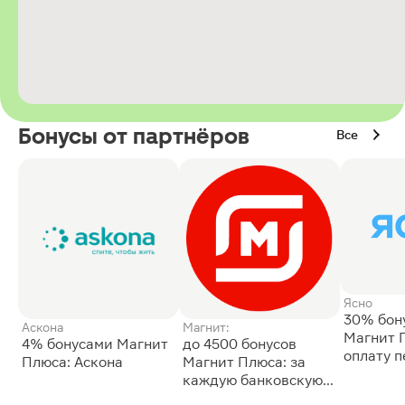
Бонусы от партнёров
Все
Ясно
30% бон
Аскона
Магнит:
Магнит 
4% бонусами Магнит
до 4500 бонусов
оплату 
Плюса: Аскона
Магнит Плюса: за
сессии: 
каждую банковскую
карту