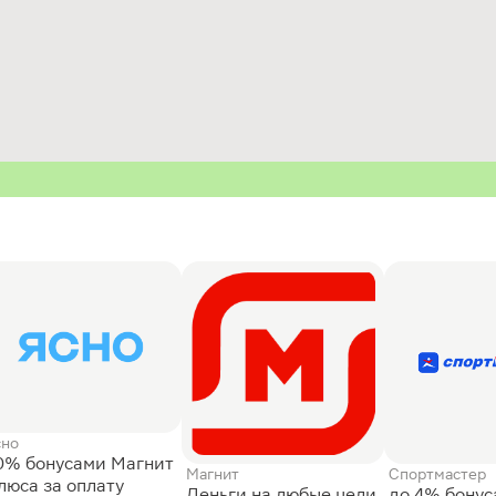
сно
0% бонусами Магнит
Магнит
Спортмастер
люса за оплату
Деньги на любые цели
до 4% бону