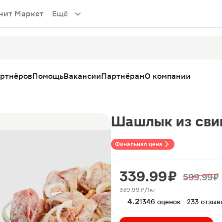
нит Маркет
Ещё
артнёров
Помощь
Вакансии
Партнёрам
О компании
Шашлык из сви
Финальная цена
339.99 ₽
599.99 ₽
339.99 ₽/1кг
4.2
1346 оценок · 233 отзыв