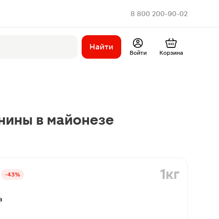
8 800 200-90-02
Найти
Войти
Корзина
нины в майонезе
1кг
-43%
а