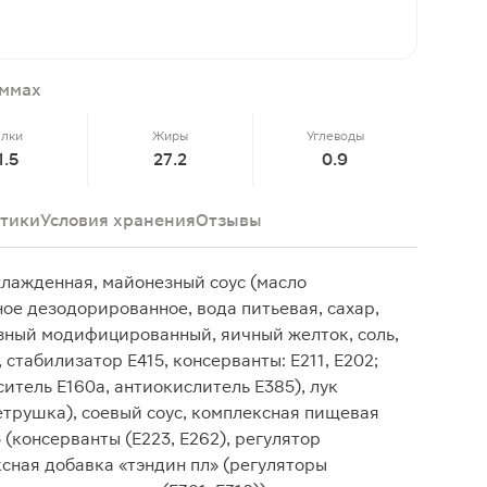
аммах
елки
Жиры
Углеводы
1.5
27.2
0.9
тики
Условия хранения
Отзывы
хлажденная, майонезный соус (масло
е дезодорированное, вода питьевая, сахар,
зный модифицированный, яичный желток, соль,
 стабилизатор Е415, консерванты: Е211, Е202;
итель Е160а, антиокислитель Е385), лук
етрушка), соевый соус, комплексная пищевая
(консерванты (Е223, Е262), регулятор
ксная добавка «тэндин пл» (регуляторы