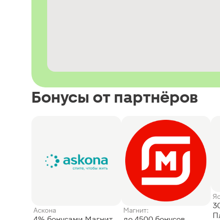
Бонусы от партнёров
Я
3
Аскона
Магнит:
П
4% бонусами Магнит
до 4500 бонусов