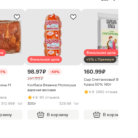
на
Финальная цена
Финальная цена
+5% с Премиум
98.97 ₽
160.99 ₽
11%
-48%
191.99 ₽
Сыр Сметанковый Варвара
Краса 50% 160г
нины М
Колбаса Вязанка Молокуша
вареная весовая
4.9
· 2662 отзыва
ывов
4.8
· 90 отзывов
310.99 ₽ · 1кг
300г
329.9 ₽ · 1кг
орзину
В корзину
В корзину