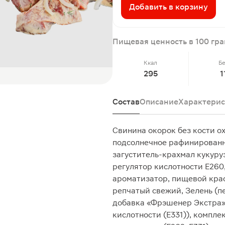
Добавить в корзину
Пищевая ценность в 100 гр
Ккал
Б
295
1
Состав
Описание
Характерис
Свинина окорок без кости о
подсолнечное рафинированно
загуститель-крахмал кукуру
регулятор кислотности Е260,
ароматизатор, пищевой крас
репчатый свежий, Зелень (п
добавка «Фрэшенер Экстра» 
кислотности (Е331)), компле