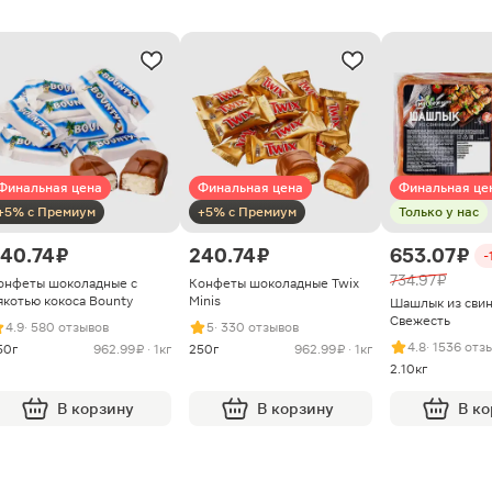
Финальная цена
Финальная цена
Финальная це
+5% с Премиум
+5% с Премиум
Только у нас
40.74 ₽
240.74 ₽
653.07 ₽
-
734.97 ₽
онфеты шоколадные с
Конфеты шоколадные Twix
якотью кокоса Bounty
Minis
Шашлык из сви
Свежесть
4.9
· 580 отзывов
5
· 330 отзывов
4.8
· 1536 отз
50г
962.99 ₽ · 1кг
250г
962.99 ₽ · 1кг
2.10кг
В корзину
В корзину
В к