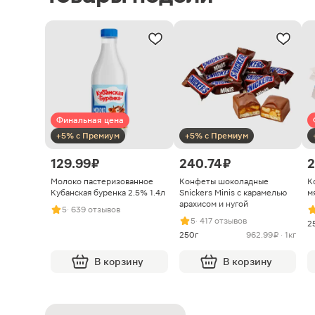
Финальная цена
+5% с Премиум
+5% с Премиум
129.99 ₽
240.74 ₽
2
Молоко пастеризованное
Конфеты шоколадные
К
Кубанская буренка 2.5% 1.4л
Snickers Minis с карамелью
м
арахисом и нугой
5
· 639 отзывов
5
· 417 отзывов
2
250г
962.99 ₽ · 1кг
В корзину
В корзину