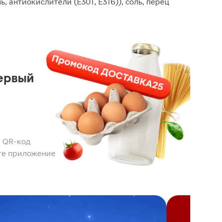
ль, антиокислители (Е301, Е316)), соль, перец
ервый
 QR-код
те приложение