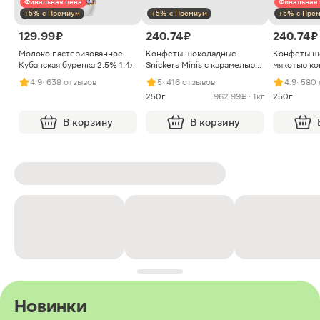
Финальная цена
Финальная 
+5% с Премиум
+5% с Премиум
+5% с Пре
129.99 ₽
240.74 ₽
240.74 ₽
Молоко пастеризованное
Конфеты шоколадные
Конфеты ш
Кубанская буренка 2.5% 1.4л
Snickers Minis с карамелью
мякотью ко
арахисом и нугой
4.9
· 638 отзывов
5
· 416 отзывов
4.9
· 580
250г
962.99 ₽ · 1кг
250г
В корзину
В корзину
Новинки