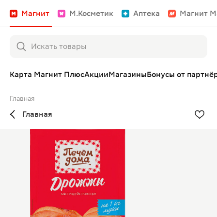
Магнит
М.Косметик
Аптека
Магнит М
Карта Магнит Плюс
Акции
Магазины
Бонусы от партнё
Главная
Главная