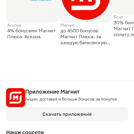
Ясно
30% бон
Аскона
Магнит:
Магнит 
4% бонусами Магнит
до 4500 бонусов
оплату 
Плюса: Аскона
Магнит Плюса: за
сессии: 
каждую банковскую
карту
Приложение Магнит
Акции, доставка и больше бонусов за покупки
Скачать приложение
Наши соцсети