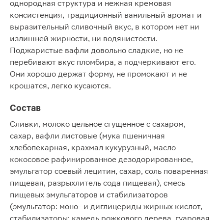
однородная структура и нежная кремовая
консистенция, традиционный ванильный аромат и
выразительный сливочный вкус, в котором нет ни
излишней жирности, ни водянистости.
Поджаристые вафли довольно сладкие, но не
перебивают вкус пломбира, а подчеркивают его.
Они хорошо держат форму, не промокают и не
крошатся, легко кусаются.
Состав
Сливки, молоко цельное сгущенное с сахаром,
сахар, вафли листовые (мука пшеничная
хлебопекарная, крахмал кукурузный, масло
кокосовое рафинированное дезодорированное,
эмульгатор соевый лецитин, сахар, соль поваренная
пищевая, разрыхлитель сода пищевая), смесь
пищевых эмульгаторов и стабилизаторов
(эмульгатор: моно- и диглицериды жирных кислот,
стабилизаторы: камедь рожкового дерева, гуаровая