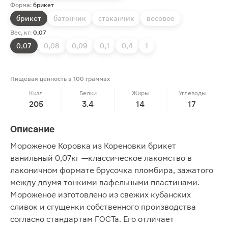
Форма:
брикет
брикет
батончик
стаканчик
весовое
Вес, кг:
0,07
0,07
0,08
0,09
0,1
0,4
1
Пищевая ценность в 100 граммах
Ккал
Белки
Жиры
Углеводы
205
3.4
14
17
Описание
Мороженое Коровка из Кореновки брикет
ванильный 0,07кг —классическое лакомство в
лаконичном формате брусочка пломбира, зажатого
между двумя тонкими вафельными пластинами.
Мороженое изготовлено из свежих кубанских
сливок и сгущенки собственного производства
согласно стандартам ГОСТа. Его отличает