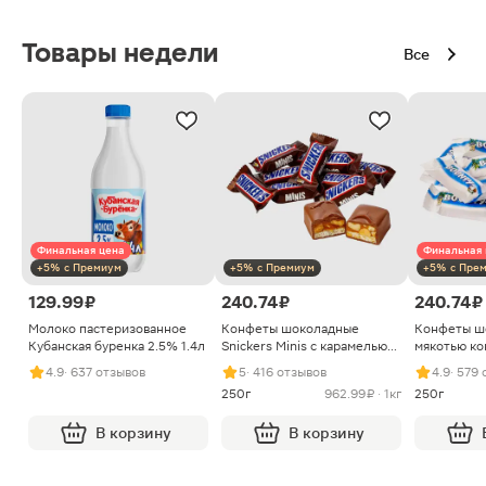
Товары недели
Все
Финальная цена
Финальная 
+5% с Премиум
+5% с Премиум
+5% с Пре
129.99 ₽
240.74 ₽
240.74 ₽
Молоко пастеризованное
Конфеты шоколадные
Конфеты ш
Кубанская буренка 2.5% 1.4л
Snickers Minis с карамелью
мякотью ко
арахисом и нугой
4.9
· 637 отзывов
5
· 416 отзывов
4.9
· 579
250г
962.99 ₽ · 1кг
250г
В корзину
В корзину