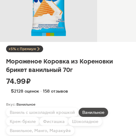
+5% с Премиум
Мороженое Коровка из Кореновки
брикет ванильный 70г
74.99 ₽
5
2128 оценок · 158 отзывов
Вкус:
Ванильное
Ваниль с шоколадной крошкой
Ванильное
Крем-брюле
Фисташка
Шоколадное
Ванильное, Манго, Маракуйя