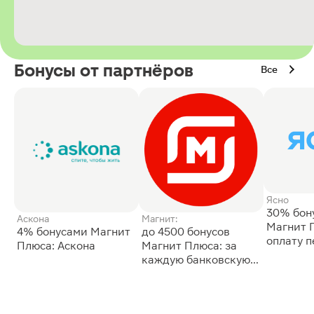
Бонусы от партнёров
Все
Ясно
30% бон
Аскона
Магнит:
Магнит 
4% бонусами Магнит
до 4500 бонусов
оплату 
Плюса: Аскона
Магнит Плюса: за
сессии: 
каждую банковскую
карту