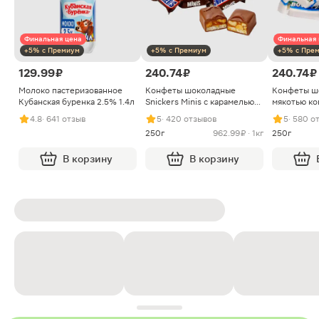
Финальная цена
Финальная 
+5% с Премиум
+5% с Премиум
+5% с Пре
129.99 ₽
240.74 ₽
240.74 ₽
Молоко пастеризованное
Конфеты шоколадные
Конфеты ш
Кубанская буренка 2.5% 1.4л
Snickers Minis с карамелью
мякотью ко
арахисом и нугой
4.8
· 641 отзыв
5
· 420 отзывов
5
· 580 о
250г
962.99 ₽ · 1кг
250г
В корзину
В корзину