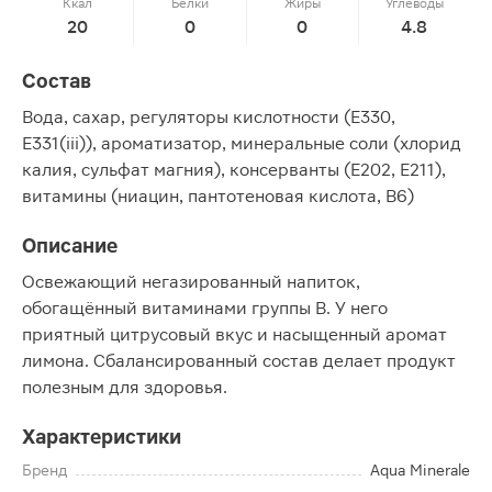
Ккал
Белки
Жиры
Углеводы
20
0
0
4.8
Состав
Вода, сахар, регуляторы кислотности (Е330,
E331(iii)), ароматизатор, минеральные соли (хлорид
калия, сульфат магния), консерванты (Е202, Е211),
витамины (ниацин, пантотеновая кислота, В6)
Описание
Освежающий негазированный напиток,
обогащённый витаминами группы В. У него
приятный цитрусовый вкус и насыщенный аромат
лимона. Сбалансированный состав делает продукт
полезным для здоровья.
Характеристики
Бренд
Aqua Minerale