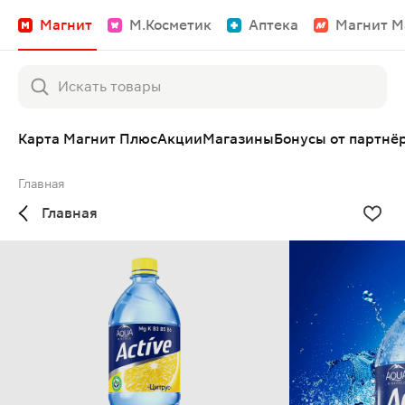
Магнит
М.Косметик
Аптека
Магнит М
Карта Магнит Плюс
Акции
Магазины
Бонусы от партнё
Главная
Главная