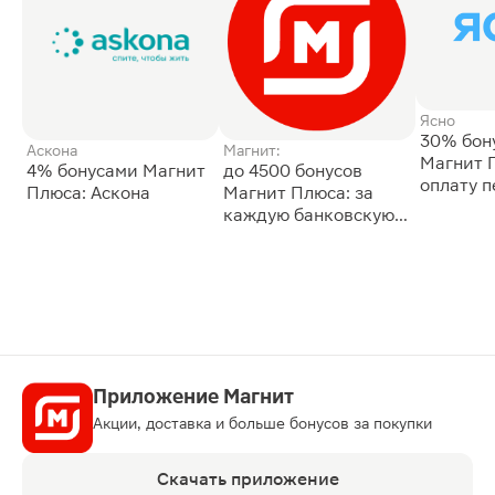
Ясно
30% бон
Аскона
Магнит:
Магнит 
4% бонусами Магнит
до 4500 бонусов
оплату 
Плюса: Аскона
Магнит Плюса: за
сессии: 
каждую банковскую
карту
Приложение Магнит
Акции, доставка и больше бонусов за покупки
Скачать приложение