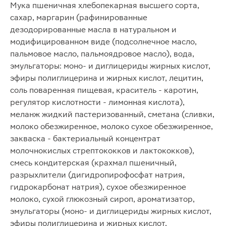
Мука пшеничная хлебопекарная высшего сорта,
сахар, маргарин (рафинированные
дезодорированные масла в натуральном и
модифицированном виде (подсолнечное масло,
пальмовое масло, пальмоядровое масло), вода,
эмульгаторы: моно- и диглицериды жирных кислот,
эфиры полиглицерина и жирных кислот, лецитин,
соль поваренная пищевая, краситель - каротин,
регулятор кислотности - лимонная кислота),
меланж жидкий пастеризованный, сметана (сливки,
молоко обезжиренное, молоко сухое обезжиренное,
закваска - бактериальный концентрат
молочнокислых стрептококков и лактококков),
смесь кондитерская (крахмал пшеничный,
разрыхлители (дигидропирофосфат натрия,
гидрокарбонат натрия), сухое обезжиренное
молоко, сухой глюкозный сироп, ароматизатор,
эмульгаторы (моно- и диглицериды жирных кислот,
эфиры полиглицерина и жирных кислот,