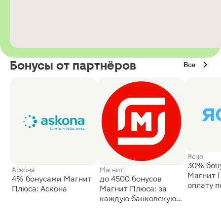
Бонусы от партнёров
Все
Ясно
30% бон
Аскона
Магнит:
Магнит 
4% бонусами Магнит
до 4500 бонусов
оплату 
Плюса: Аскона
Магнит Плюса: за
сессии: 
каждую банковскую
карту