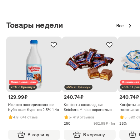
Товары недели
Все
Финальная цена
Финальная 
+5% с Премиум
+5% с Премиум
+5% с Пре
129.99 ₽
240.74 ₽
240.74 ₽
Молоко пастеризованное
Конфеты шоколадные
Конфеты ш
Кубанская буренка 2.5% 1.4л
Snickers Minis с карамелью
мякотью ко
арахисом и нугой
4.8
· 641 отзыв
5
· 419 отзывов
5
· 580 о
250г
962.99 ₽ · 1кг
250г
В корзину
В корзину