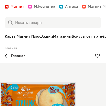
Магнит
М.Косметик
Аптека
Магнит М
Карта Магнит Плюс
Акции
Магазины
Бонусы от партнё
Главная
Главная