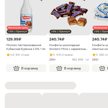
Финальная цена
Финальная 
+5% с Премиум
+5% с Премиум
+5% с Пре
129.99 ₽
240.74 ₽
240.74 ₽
Молоко пастеризованное
Конфеты шоколадные
Конфеты ш
Кубанская буренка 2.5% 1.4л
Snickers Minis с карамелью
мякотью ко
арахисом и нугой
4.8
· 641 отзыв
5
· 419 отзывов
5
· 580 о
250г
962.99 ₽ · 1кг
250г
В корзину
В корзину