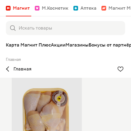
Магнит
М.Косметик
Аптека
Магнит М
Карта Магнит Плюс
Акции
Магазины
Бонусы от партнё
Главная
Главная