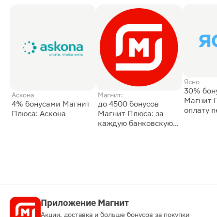
Ясно
30% бон
Аскона
Магнит:
Магнит 
4% бонусами Магнит
до 4500 бонусов
оплату 
Плюса: Аскона
Магнит Плюса: за
сессии: 
каждую банковскую
карту
Приложение Магнит
Акции, доставка и больше бонусов за покупки