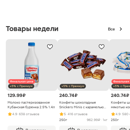
Товары недели
Все
Финальная цена
Финальная 
+5% с Премиум
+5% с Премиум
+5% с Пре
129.99 ₽
240.74 ₽
240.74 ₽
Молоко пастеризованное
Конфеты шоколадные
Конфеты ш
Кубанская буренка 2.5% 1.4л
Snickers Minis с карамелью
мякотью ко
арахисом и нугой
4.9
· 638 отзывов
5
· 416 отзывов
4.9
· 580
250г
962.99 ₽ · 1кг
250г