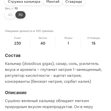
Стружка кальмара
Минтай
Ставрида
Вес, г:
70
40
70
Пищевая ценность в 100 граммах
Ккал
Белки
Жиры
Углеводы
230
40
1
15
Состав
Кальмар (dosidicus gigas), сахар, соль, усилитель
вкуса и аромата – глутамат натрия 1-замещенный,
регулятор кислотности - ацетат натрия,
консерванты (бензоат натрия, сорбат калия)
Описание
Сушёно-вяленый кальмар обладает мягким
природным вкусом морепродуктов. Он в меру