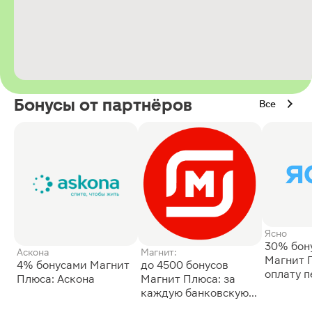
Бонусы от партнёров
Все
Ясно
30% бон
Аскона
Магнит:
Магнит 
4% бонусами Магнит
до 4500 бонусов
оплату 
Плюса: Аскона
Магнит Плюса: за
сессии: 
каждую банковскую
карту