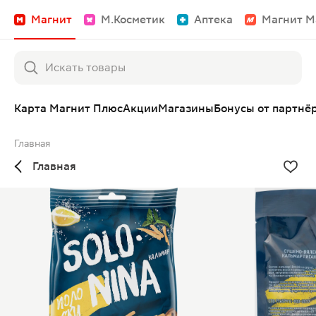
Магнит
М.Косметик
Аптека
Магнит М
Карта Магнит Плюс
Акции
Магазины
Бонусы от партнё
Главная
Главная