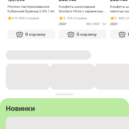
Молоко пастеризованное
Конфеты шоколадные
Конфеты ш
Кубанская буренка 2.5% 1.4л
Snickers Minis с карамелью
мякотью ко
арахисом и нугой
4.9
· 638 отзывов
5
· 416 отзывов
5
· 580 о
250г
962.99 ₽ · 1кг
250г
В корзину
В корзину
Новинки