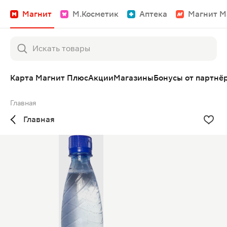
Магнит
М.Косметик
Аптека
Магнит М
Карта Магнит Плюс
Акции
Магазины
Бонусы от партнё
Главная
Главная