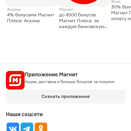
Ясно
30% бон
Аскона
Магнит:
Магнит 
4% бонусами Магнит
до 4500 бонусов
оплату 
Плюса: Аскона
Магнит Плюса: за
сессии: 
каждую банковскую
карту
Приложение Магнит
Акции, доставка и больше бонусов за покупки
Скачать приложение
Наши соцсети