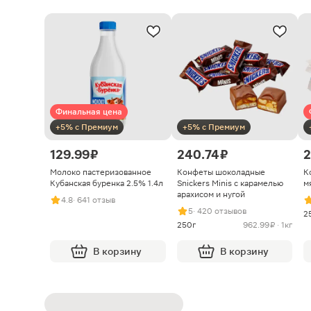
Финальная цена
+5% с Премиум
+5% с Премиум
129.99 ₽
240.74 ₽
2
Молоко пастеризованное
Конфеты шоколадные
К
Кубанская буренка 2.5% 1.4л
Snickers Minis с карамелью
м
арахисом и нугой
4.8
· 641 отзыв
5
· 420 отзывов
2
250г
962.99 ₽ · 1кг
В корзину
В корзину