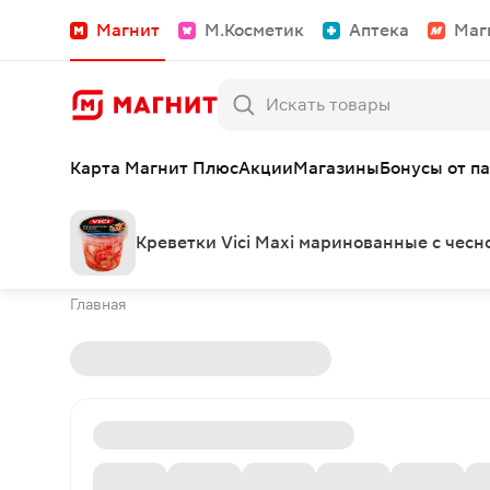
Магнит
М.Косметик
Аптека
Маг
Карта Магнит Плюс
Акции
Магазины
Бонусы от п
Креветки Vici Maxi маринованные с чесн
Главная