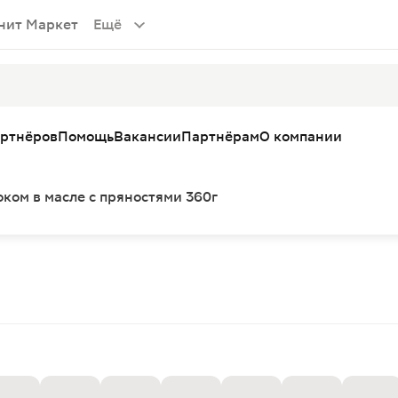
нит Маркет
Ещё
артнёров
Помощь
Вакансии
Партнёрам
О компании
оком в масле с пряностями 360г