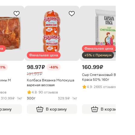
на
Финальная цена
Финальная цена
+5% с Премиум
98.97 ₽
160.99 ₽
11%
-48%
191.99 ₽
Сыр Сметанковый Варвара
Краса 50% 160г
нины М
Колбаса Вязанка Молокуша
вареная весовая
4.9
· 2665 отзывов
ывов
4.8
· 90 отзывов
310.99 ₽ · 1кг
300г
329.9 ₽ · 1кг
орзину
В корзину
В корзину