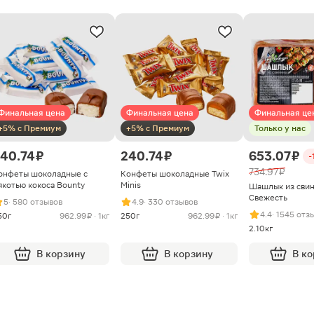
Финальная цена
Финальная цена
Финальная це
+5% с Премиум
+5% с Премиум
Только у нас
40.74 ₽
240.74 ₽
653.07 ₽
-
734.97 ₽
онфеты шоколадные с
Конфеты шоколадные Twix
якотью кокоса Bounty
Minis
Шашлык из сви
Свежесть
5
· 580 отзывов
4.9
· 330 отзывов
4.4
· 1545 отз
50г
962.99 ₽ · 1кг
250г
962.99 ₽ · 1кг
2.10кг
В корзину
В корзину
В к