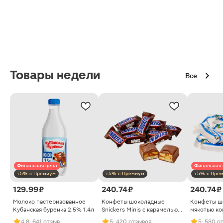
Товары недели
Все
Финальная цена
Финальная 
+5% с Премиум
+5% с Премиум
+5% с Пре
129.99 ₽
240.74 ₽
240.74 ₽
Молоко пастеризованное
Конфеты шоколадные
Конфеты ш
Кубанская буренка 2.5% 1.4л
Snickers Minis с карамелью
мякотью ко
арахисом и нугой
4.8
· 641 отзыв
5
· 420 отзывов
5
· 580 о