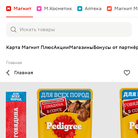
Магнит
М.Косметик
Аптека
Магнит М
Карта Магнит Плюс
Акции
Магазины
Бонусы от партнё
Главная
Главная