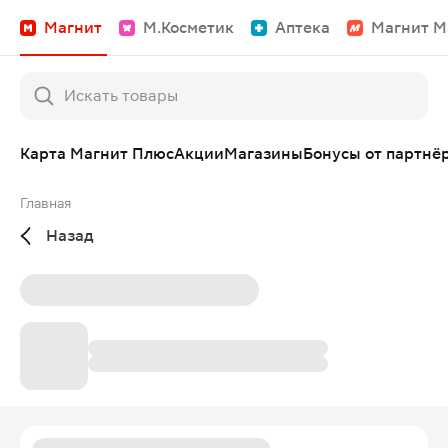
Магнит
М.Косметик
Аптека
Магнит М
Карта Магнит Плюс
Акции
Магазины
Бонусы от партнё
Главная
Назад