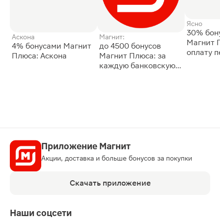
Ясно
30% бон
Аскона
Магнит:
Магнит 
4% бонусами Магнит
до 4500 бонусов
оплату 
Плюса: Аскона
Магнит Плюса: за
сессии: 
каждую банковскую
карту
Приложение Магнит
Акции, доставка и больше бонусов за покупки
Скачать приложение
Наши соцсети