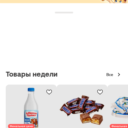
Товары недели
Все
Финальная цена
Финальная 