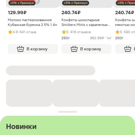
+5% с Премиум
+5% с Премиум
+5% с Пре
129.99 ₽
240.74 ₽
240.74 ₽
Молоко пастеризованное
Конфеты шоколадные
Конфеты ш
Кубанская буренка 2.5% 1.4л
Snickers Minis с карамелью
мякотью ко
арахисом и нугой
4.9
· 641 отзыв
5
· 419 отзывов
5
· 580 о
250г
962.99 ₽ · 1кг
250г
В корзину
В корзину
Новинки