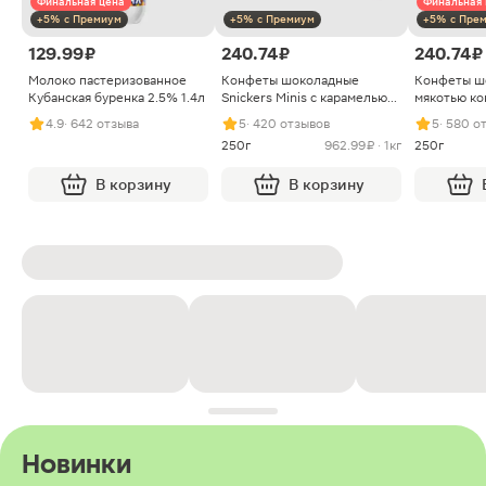
Финальная цена
Финальная 
+5% с Премиум
+5% с Премиум
+5% с Пре
129.99 ₽
240.74 ₽
240.74 ₽
Молоко пастеризованное
Конфеты шоколадные
Конфеты ш
Кубанская буренка 2.5% 1.4л
Snickers Minis с карамелью
мякотью ко
арахисом и нугой
4.9
· 642 отзыва
5
· 420 отзывов
5
· 580 о
250г
962.99 ₽ · 1кг
250г
В корзину
В корзину
Новинки