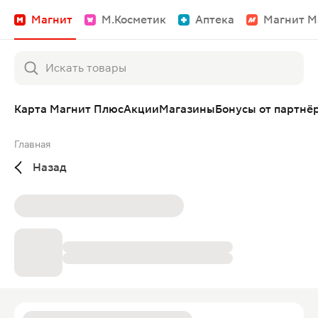
Магнит
М.Косметик
Аптека
Магнит М
Карта Магнит Плюс
Акции
Магазины
Бонусы от партнё
Главная
Назад