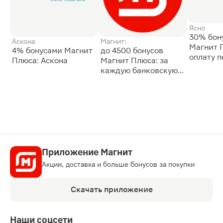
Ясно
30% бон
Аскона
Магнит:
Магнит 
4% бонусами Магнит
до 4500 бонусов
оплату 
Плюса: Аскона
Магнит Плюса: за
сессии: 
каждую банковскую
карту
Приложение Магнит
Акции, доставка и больше бонусов за покупки
Скачать приложение
Наши соцсети