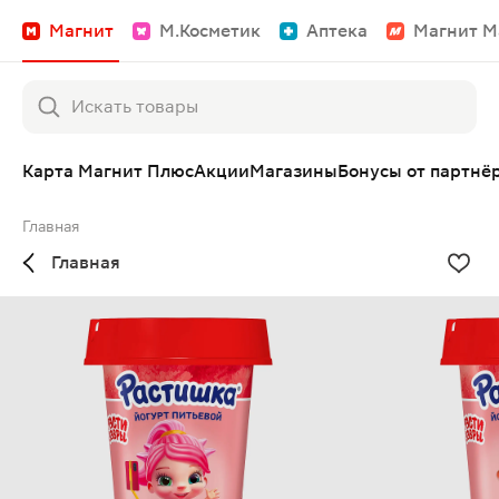
Магнит
М.Косметик
Аптека
Магнит М
Карта Магнит Плюс
Акции
Магазины
Бонусы от партнё
Главная
Главная