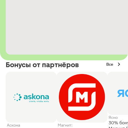
Бонусы от партнёров
Все
Ясно
30% бон
Аскона
Магнит: