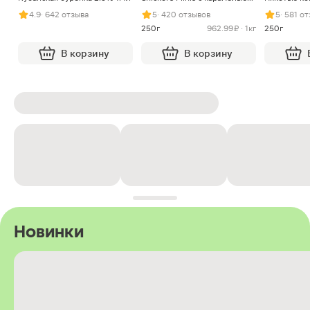
арахисом и нугой
4.9
· 642 отзыва
5
· 420 отзывов
5
· 581 о
250г
962.99 ₽ · 1кг
250г
В корзину
В корзину
Новинки