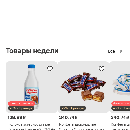
Товары недели
Все
Финальная цена
Финальная 
+5% с Премиум
+5% с Премиум
+5% с Пре
129.99 ₽
240.74 ₽
240.74 ₽
Молоко пастеризованное
Конфеты шоколадные
Конфеты ш
Кубанская буренка 2.5% 1.4л
Snickers Minis с карамелью
мякотью ко