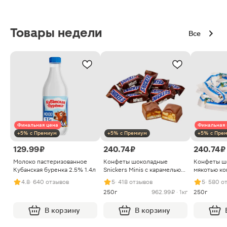
Товары недели
Все
Финальная цена
Финальная 
+5% с Премиум
+5% с Премиум
+5% с Пре
129.99 ₽
240.74 ₽
240.74 ₽
Молоко пастеризованное
Конфеты шоколадные
Конфеты ш
Кубанская буренка 2.5% 1.4л
Snickers Minis с карамелью
мякотью ко
арахисом и нугой
4.8
· 640 отзывов
5
· 418 отзывов
5
· 580 о
250г
962.99 ₽ · 1кг
250г
В корзину
В корзину