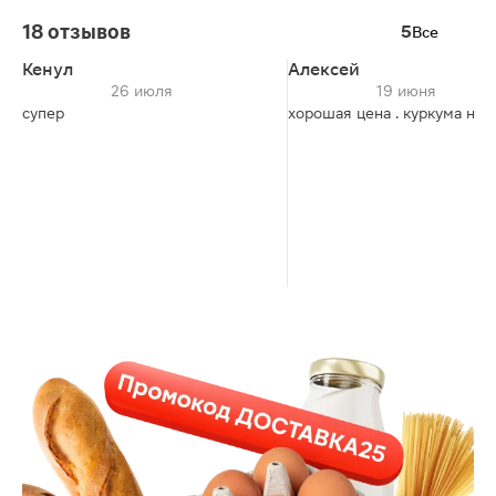
18 отзывов
5
Все
Кенул
Алексей
26 июля
19 июня
супер
хорошая цена . куркума неп