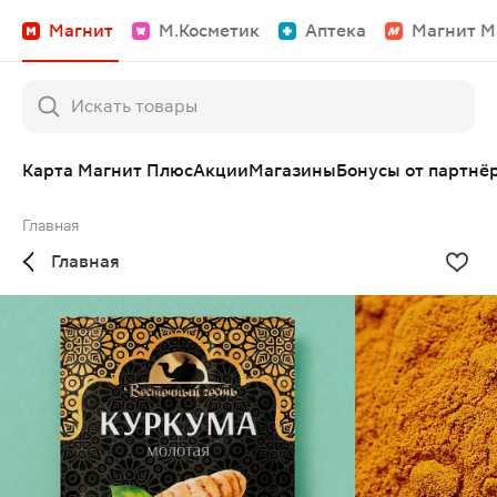
Магнит
М.Косметик
Аптека
Магнит М
Карта Магнит Плюс
Акции
Магазины
Бонусы от партнё
Главная
Главная