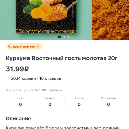
Создали для вас
Куркума Восточный гость молотая 20г
31.99 ₽
5
634 оценки · 18 отзывов
Пищевая ценность в 100 граммах
Ккал
Белки
Жиры
Углеводы
0
0
0
0
Описание
Куркума придаёт блюдам золотистый цвет, пряный