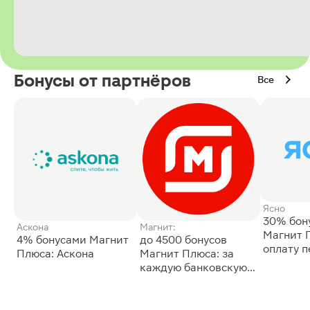
Бонусы от партнёров
Все
Ясно
30% бон
Аскона
Магнит:
Магнит 
4% бонусами Магнит
до 4500 бонусов
оплату 
Плюса: Аскона
Магнит Плюса: за
сессии: 
каждую банковскую
карту