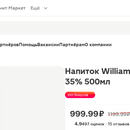
нит Маркет
Ещё
артнёров
Помощь
Вакансии
Партнёрам
О компании
Напиток William
35% 500мл
100 бонусов
999.99 ₽
1199.99 
4.9
497 оценок · 15 отзывов