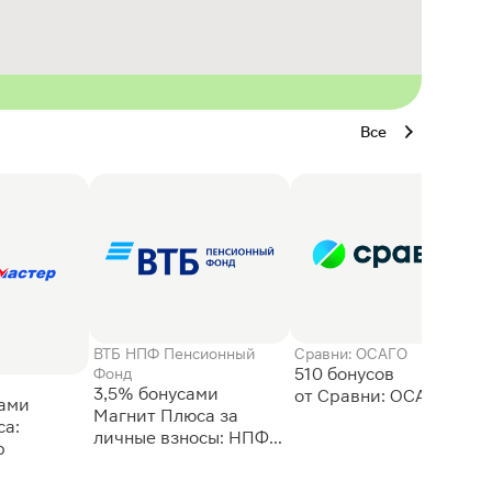
Все
ВТБ НПФ Пенсионный
Сравни: ОСАГО
510 бонусов
Фонд
3,5% бонусами
сами
Магнит Плюса за
а:
личные взносы: НПФ
р
ВТБ