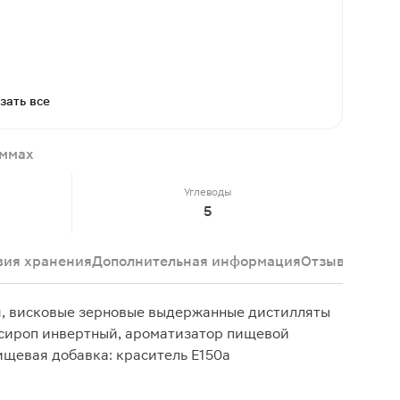
зать все
аммах
Углеводы
5
вия хранения
Дополнительная информация
Отзывы
я, висковые зерновые выдержанные дистилляты
 сироп инвертный, ароматизатор пищевой
ищевая добавка: краситель E150a