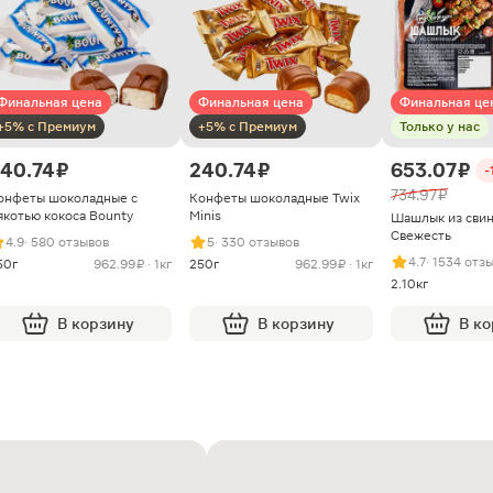
Финальная цена
Финальная цена
Финальная це
+5% с Премиум
+5% с Премиум
Только у нас
40.74 ₽
240.74 ₽
653.07 ₽
-
734.97 ₽
онфеты шоколадные с
Конфеты шоколадные Twix
якотью кокоса Bounty
Minis
Шашлык из сви
Свежесть
4.9
· 580 отзывов
5
· 330 отзывов
4.7
· 1534 отз
50г
962.99 ₽ · 1кг
250г
962.99 ₽ · 1кг
2.10кг
В корзину
В корзину
В к