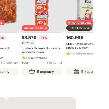
на
Финальная цена
Финальная цена
+5% с Премиум
98.97 ₽
160.99 ₽
11%
-48%
191.99 ₽
Сыр Сметанковый Варвара
Краса 50% 160г
нины М
Колбаса Вязанка Молокуша
вареная весовая
4.9
· 2659 отзывов
ыва
4.8
· 90 отзывов
310.99 ₽ · 1кг
300г
329.9 ₽ · 1кг
орзину
В корзину
В корзину