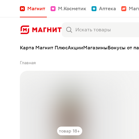
Магнит
М.Косметик
Аптека
Маг
Карта Магнит Плюс
Акции
Магазины
Бонусы от п
Главная
товар 18+