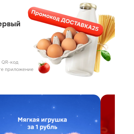
ервый
 QR-код
те приложение