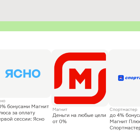
сно
0% бонусами Магнит
Магнит
Спортмастер
люса за оплату
Деньги на любые цели
до 4% бону
ервой сессии: Ясно
от 0%
Магнит Плюс
Спортмасте