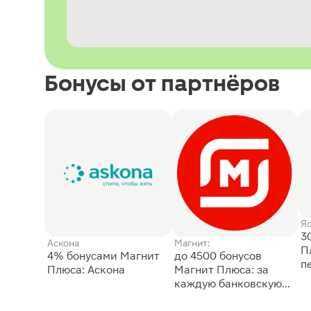
Бонусы от партнёров
Я
3
Аскона
Магнит:
П
4% бонусами Магнит
до 4500 бонусов
п
Плюса: Аскона
Магнит Плюса: за
каждую банковскую
карту