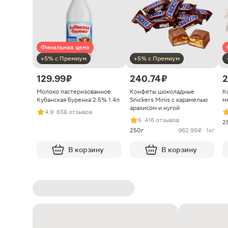
Финальная цена
+5% с Премиум
+5% с Премиум
129.99 ₽
240.74 ₽
2
Молоко пастеризованное
Конфеты шоколадные
К
Кубанская буренка 2.5% 1.4л
Snickers Minis с карамелью
м
арахисом и нугой
4.9
· 638 отзывов
5
· 416 отзывов
2
250г
962.99 ₽ · 1кг
В корзину
В корзину