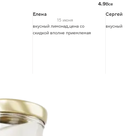
4.9
Все
Елена
Сергей
15 июня
14
вкусный лимонад,цена со
вкусный,сладк
скидкой вполне приемлемая