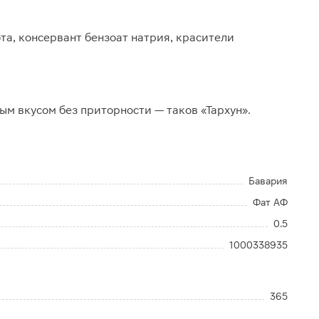
та, консервант бензоат натрия, красители
м вкусом без приторности — таков «Тархун».
Бавария
Фат АФ
0.5
1000338935
365