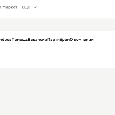
т Маркет
Ещё
тнёров
Помощь
Вакансии
Партнёрам
О компании