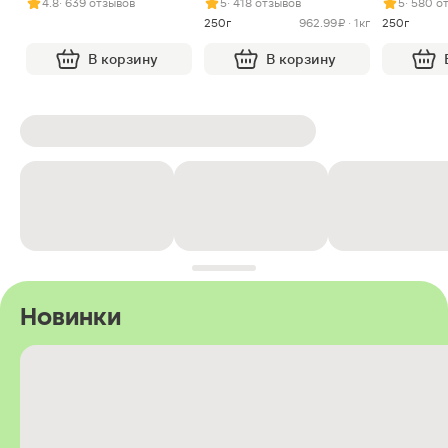
4.8
· 639 отзывов
5
· 418 отзывов
5
· 580 о
250г
962.99 ₽ · 1кг
250г
В корзину
В корзину
Новинки