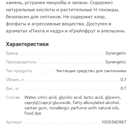
камень, устраняя микробы и запахи. Содержит
натуральные кислоты и растительные Н-тензиды,
безопасен для септиков. Не содержит хлор,
фосфаты и агрессивные вещества. Доступен в
ароматах «Пихта и кедр» и «Грейпфрут и апельсин».
Характеристики
Бренд
Synergetic
Производитель
Synergetic
Тип продукта
Чистящее средство для сантехники
Объем, л
0.7
Вес, кг
0.7
Состав
Water, citric acid, glycolic acid, lactic acid, glycerin,
caprylyl/capryl glucoside, fatty alkoxylated alcohol,
xantan gum, nonallergic parfume with natural oils,
food dye
Артикул
1000340967