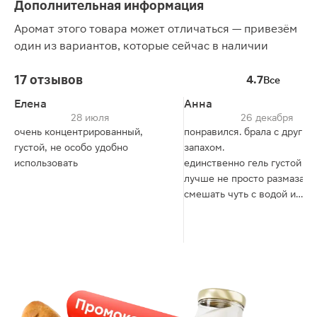
Дополнительная информация
Аромат этого товара может отличаться — привезём
один из вариантов, которые сейчас в наличии
17 отзывов
4.7
Все
Елена
Анна
28 июля
26 декабря
очень концентрированный,
понравился. брала с другим
густой, не особо удобно
запахом.
использовать
единственно гель густой и
лучше не просто размазать,
смешать чуть с водой и
вспенить. иначе он совсем 
реагирует с налетом
известковым. если повспен
и немного воды зацепить
щеткой, то прекрасно
справляется с налетом. мо
еще помешивать щеткой