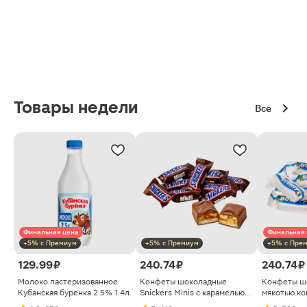
Товары недели
Все
Финальная цена
Финальная 
+5% с Премиум
+5% с Премиум
+5% с Пре
129.99 ₽
240.74 ₽
240.74 ₽
Молоко пастеризованное
Конфеты шоколадные
Конфеты ш
Кубанская буренка 2.5% 1.4л
Snickers Minis с карамелью
мякотью ко
арахисом и нугой