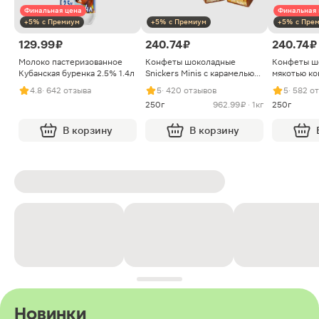
Финальная цена
Финальная 
+5% с Премиум
+5% с Премиум
+5% с Пре
129.99 ₽
240.74 ₽
240.74 ₽
Молоко пастеризованное
Конфеты шоколадные
Конфеты ш
Кубанская буренка 2.5% 1.4л
Snickers Minis с карамелью
мякотью ко
арахисом и нугой
4.8
· 642 отзыва
5
· 420 отзывов
5
· 582 о
250г
962.99 ₽ · 1кг
250г
В корзину
В корзину
Новинки