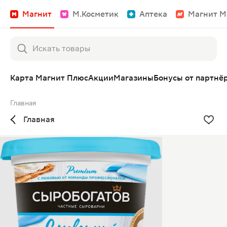
Магнит
М.Косметик
Аптека
Магнит М
Карта Магнит Плюс
Акции
Магазины
Бонусы от партнё
Главная
Главная