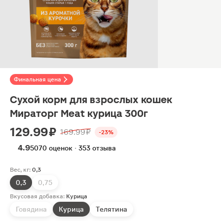
Финальная цена
Сухой корм для взрослых кошек
Мираторг Meat курица 300г
129.99 ₽
169.99 ₽
-23%
4.9
5070 оценок · 353 отзыва
Вес, кг:
0,3
0,3
0,75
Вкусовая добавка:
Курица
Говядина
Курица
Телятина