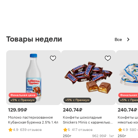
Товары недели
Все
Финальная цена
Финальная 
+5% с Премиум
+5% с Премиум
+5% с Пре
129.99 ₽
240.74 ₽
240.74 ₽
Молоко пастеризованное
Конфеты шоколадные
Конфеты ш
Кубанская буренка 2.5% 1.4л
Snickers Minis с карамелью
мякотью ко
арахисом и нугой
4.9
· 639 отзывов
5
· 417 отзывов
4.9
· 580
250г
962.99 ₽ · 1кг
250г