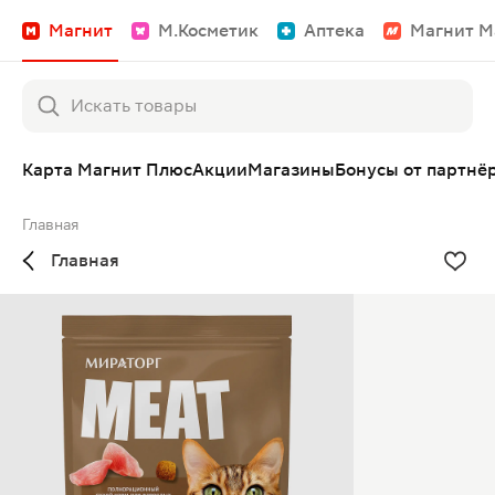
Магнит
М.Косметик
Аптека
Магнит М
Карта Магнит Плюс
Акции
Магазины
Бонусы от партнё
Главная
Главная