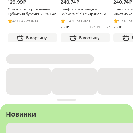
129.99 ₽
240.74 ₽
240.74 ₽
Молоко пастеризованное
Конфеты шоколадные
Конфеты ш
Кубанская буренка 2.5% 1.4л
Snickers Minis с карамелью
мякотью ко
арахисом и нугой
4.9
· 642 отзыва
5
· 420 отзывов
5
· 581 о
250г
962.99 ₽ · 1кг
250г
В корзину
В корзину
Новинки