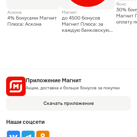
Ясно
30% бон
Аскона
Магнит:
Магнит 
4% бонусами Магнит
до 4500 бонусов
оплату 
Плюса: Аскона
Магнит Плюса: за
сессии: 
каждую банковскую
карту
Приложение Магнит
Акции, доставка и больше бонусов за покупки
Скачать приложение
Наши соцсети