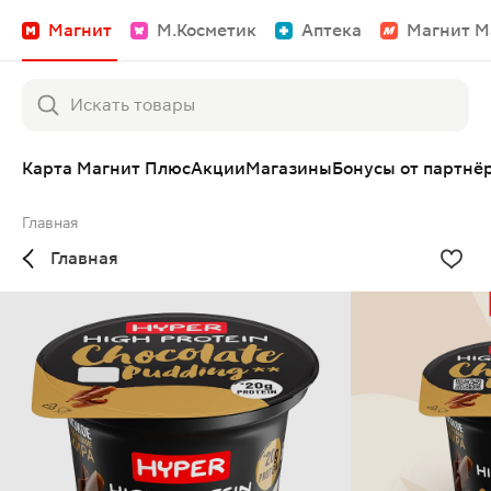
Магнит
М.Косметик
Аптека
Магнит М
Карта Магнит Плюс
Акции
Магазины
Бонусы от партнё
Главная
Главная