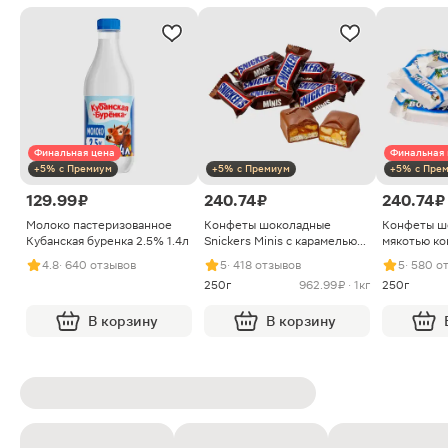
Финальная цена
Финальная 
+5% с Премиум
+5% с Премиум
+5% с Пре
129.99 ₽
240.74 ₽
240.74 ₽
Молоко пастеризованное
Конфеты шоколадные
Конфеты ш
Кубанская буренка 2.5% 1.4л
Snickers Minis с карамелью
мякотью ко
арахисом и нугой
4.8
· 640 отзывов
5
· 418 отзывов
5
· 580 о
250г
962.99 ₽ · 1кг
250г
В корзину
В корзину