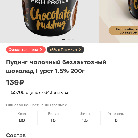
Финальная цена
+5% с Премиум
Пудинг молочный безлактозный
шоколад Hyper 1.5% 200г
139 ₽
5
5206 оценок · 643 отзыва
Пищевая ценность в 100 граммах
Ккал
Белки
Жиры
Углеводы
80
10
1.5
6
Состав