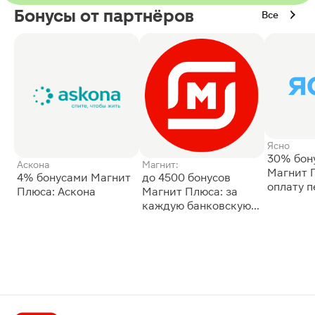
Бонусы от партнёров
Все
Ясно
30% бон
Аскона
Магнит:
Магнит 
4% бонусами Магнит
до 4500 бонусов
оплату 
Плюса: Аскона
Магнит Плюса: за
сессии: 
каждую банковскую
карту