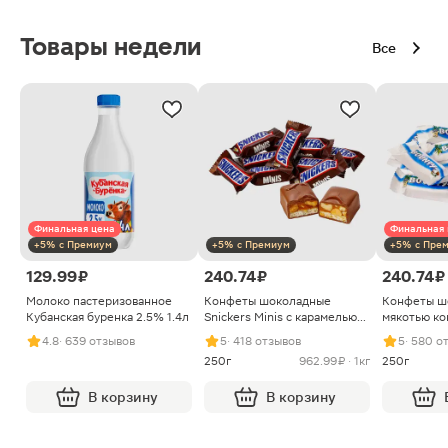
Товары недели
Все
Финальная цена
Финальная 
+5% с Премиум
+5% с Премиум
+5% с Пре
129.99 ₽
240.74 ₽
240.74 ₽
Молоко пастеризованное
Конфеты шоколадные
Конфеты ш
Кубанская буренка 2.5% 1.4л
Snickers Minis с карамелью
мякотью ко
арахисом и нугой
4.8
· 639 отзывов
5
· 418 отзывов
5
· 580 о
250г
962.99 ₽ · 1кг
250г
В корзину
В корзину