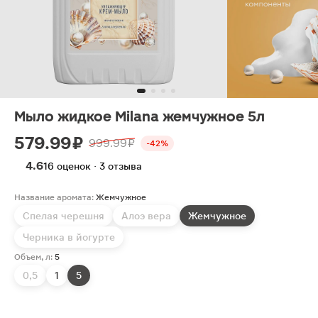
Мыло жидкое Milana жемчужное 5л
579.99 ₽
999.99 ₽
-42%
4.6
16 оценок · 3 отзыва
Название аромата:
Жемчужное
Спелая черешня
Алоэ вера
Жемчужное
Черника в йогурте
Объем, л:
5
0,5
1
5