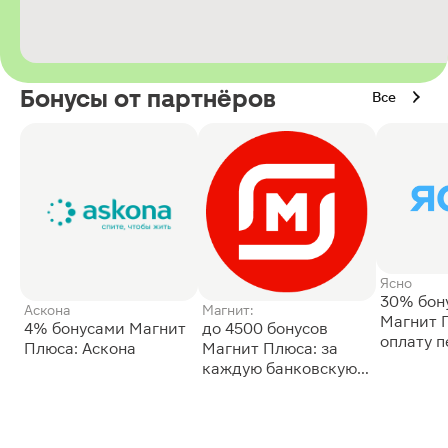
Бонусы от партнёров
Все
Ясно
30% бон
Аскона
Магнит:
Магнит 
4% бонусами Магнит
до 4500 бонусов
оплату 
Плюса: Аскона
Магнит Плюса: за
сессии: 
каждую банковскую
карту