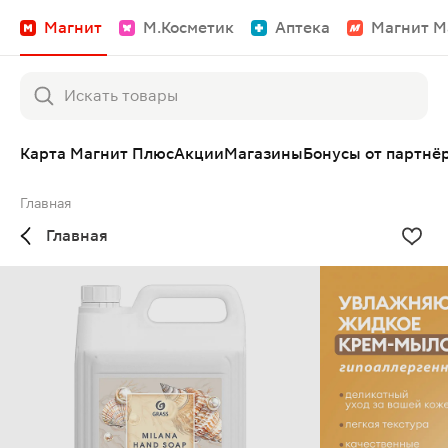
Магнит
М.Косметик
Аптека
Магнит М
Карта Магнит Плюс
Акции
Магазины
Бонусы от партнё
Главная
Главная