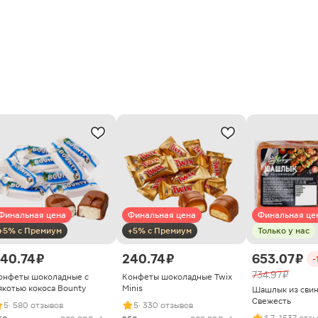
Финальная цена
Финальная цена
Финальная це
+5% с Премиум
+5% с Премиум
Только у нас
40.74 ₽
240.74 ₽
653.07 ₽
-
734.97 ₽
онфеты шоколадные с
Конфеты шоколадные Twix
якотью кокоса Bounty
Minis
Шашлык из сви
Свежесть
5
· 580 отзывов
5
· 330 отзывов
4.7
· 1537 отз