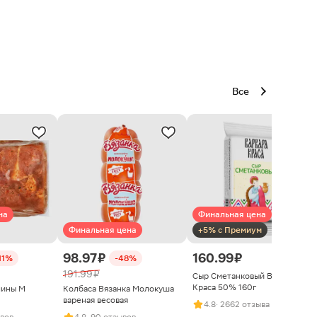
Все
на
Финальная цена
Финальная цена
+5% с Премиум
98.97 ₽
160.99 ₽
11%
-48%
191.99 ₽
Сыр Сметанковый Варвара
Краса 50% 160г
нины М
Колбаса Вязанка Молокуша
вареная весовая
4.8
· 2662 отзыва
ывов
4.8
· 90 отзывов