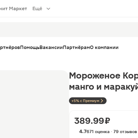
нит Маркет
Ещё
артнёров
Помощь
Вакансии
Партнёрам
О компании
Мороженое Кор
манго и мараку
+5% с Премиум
389.99 ₽
4.7
671 оценка · 79 отзывов