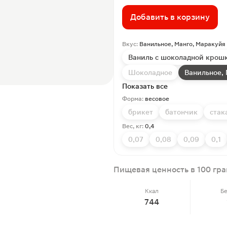
Добавить в корзину
Вкус:
Ванильное, Манго, Маракуйя
Ваниль с шоколадной крош
Шоколадное
Ванильное,
Показать все
Форма:
весовое
брикет
батончик
стак
Вес, кг:
0,4
0,07
0,08
0,09
0,1
Пищевая ценность в 100 гр
Ккал
Б
744