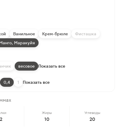
кой
Ванильное
Крем-брюле
Фисташка
 Манго, Маракуйя
анчик
весовое
Показать все
0,4
1
Показать все
аммах
елки
Жиры
Углеводы
2
10
20