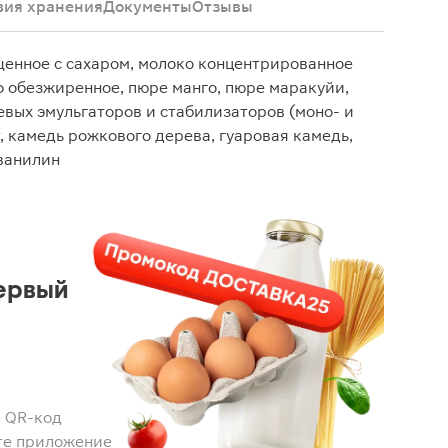
вия хранения
Документы
Отзывы
щенное с сахаром, молоко концентрированное
о обезжиренное, пюре манго, пюре маракуйи,
евых эмульгаторов и стабилизаторов (моно- и
 камедь рожкового дерева, гуаровая камедь,
ванилин
ервый
 QR-код
те приложение