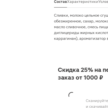
Состав
Характеристики
Усло
Сливки, молоко цельное сгу
обезжиренное, сахар, молок
масло сливочное, смесь пищ
диглицериды жирных кислот,
каррагинан), ароматизатор 
Скидка 25% на п
заказ от 1000 ₽
Сканируйте
и скачивай