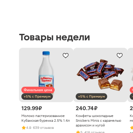
Товары недели
Финальная цена
+5% с Премиум
+5% с Премиум
129.99 ₽
240.74 ₽
2
Молоко пастеризованное
Конфеты шоколадные
К
Кубанская буренка 2.5% 1.4л
Snickers Minis с карамелью
м
арахисом и нугой
4.8
· 639 отзывов
5
· 418 отзывов