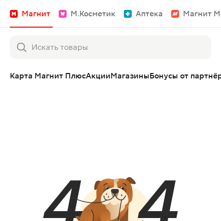
Магнит
М.Косметик
Аптека
Магнит М
Карта Магнит Плюс
Акции
Магазины
Бонусы от партнё