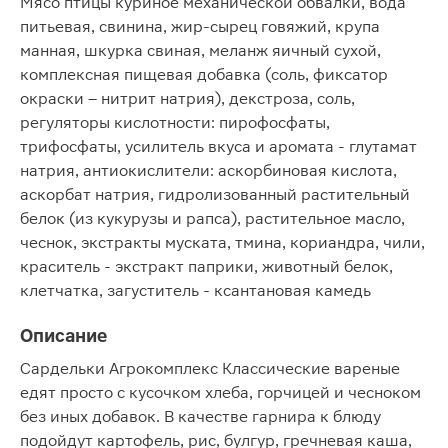
Мясо птицы куриное механической обвалки, вода
питьевая, свинина, жир-сырец говяжий, крупа
манная, шкурка свиная, меланж яичный сухой,
комплексная пищевая добавка (соль, фиксатор
окраски – нитрит натрия), декстроза, соль,
регуляторы кислотности: пирофосфаты,
трифосфаты, усилитель вкуса и аромата - глутамат
натрия, антиокислители: аскорбиновая кислота,
аскорбат натрия, гидролизованный растительный
белок (из кукурузы и рапса), растительное масло,
чеснок, экстракты муската, тмина, кориандра, чили,
краситель - экстракт паприки, животный белок,
клетчатка, загуститель - ксантановая камедь
Описание
Сардельки Агрокомплекс Классические вареные
едят просто с кусочком хлеба, горчицей и чесноком
без иных добавок. В качестве гарнира к блюду
подойдут картофель, рис, булгур, гречневая каша,