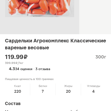
Сардельки Агрокомплекс Классические
вареные весовые
119.99 ₽
300г
399.99 ₽/1кг
4.3
34 оценки · 3 отзыва
Пищевая ценность в 100 граммах
Ккал
Белки
Жиры
Углеводы
220
7
20
4
Состав