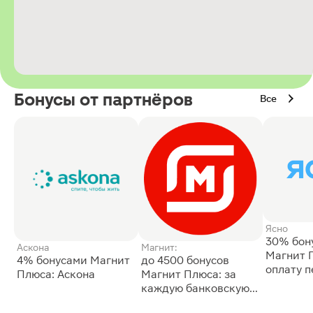
Бонусы от партнёров
Все
Ясно
30% бон
Аскона
Магнит:
Магнит 
4% бонусами Магнит
до 4500 бонусов
оплату 
Плюса: Аскона
Магнит Плюса: за
сессии: 
каждую банковскую
карту