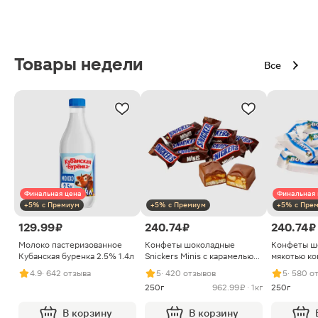
Товары недели
Все
Финальная цена
Финальная 
+5% с Премиум
+5% с Премиум
+5% с Пре
129.99 ₽
240.74 ₽
240.74 ₽
Молоко пастеризованное
Конфеты шоколадные
Конфеты ш
Кубанская буренка 2.5% 1.4л
Snickers Minis с карамелью
мякотью ко
арахисом и нугой
4.9
· 642 отзыва
5
· 420 отзывов
5
· 580 о
250г
962.99 ₽ · 1кг
250г
В корзину
В корзину