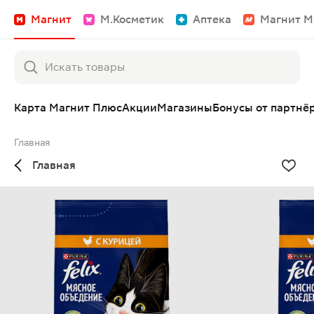
Магнит
М.Косметик
Аптека
Магнит М
Карта Магнит Плюс
Акции
Магазины
Бонусы от партнё
Главная
Главная