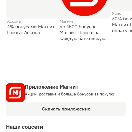
Ясно
30% бон
Аскона
Магнит:
Магнит 
4% бонусами Магнит
до 4500 бонусов
оплату 
Плюса: Аскона
Магнит Плюса: за
сессии: 
каждую банковскую
карту
Приложение Магнит
Акции, доставка и больше бонусов за покупки
Скачать приложение
Наши соцсети