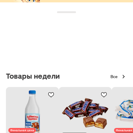
Товары недели
Все
Финальная цена
Финальная 