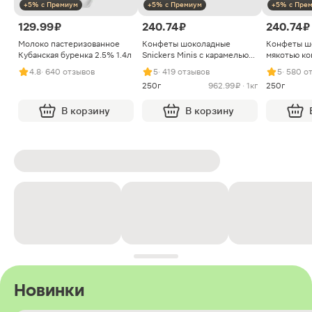
+5% с Премиум
+5% с Премиум
+5% с Пре
129.99 ₽
240.74 ₽
240.74 ₽
Молоко пастеризованное
Конфеты шоколадные
Конфеты ш
Кубанская буренка 2.5% 1.4л
Snickers Minis с карамелью
мякотью ко
арахисом и нугой
4.8
· 640 отзывов
5
· 419 отзывов
5
· 580 о
250г
962.99 ₽ · 1кг
250г
В корзину
В корзину
Новинки