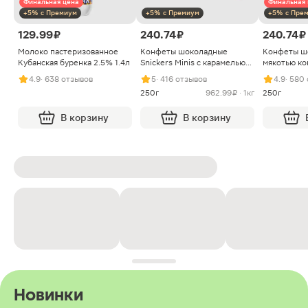
Финальная цена
Финальная 
+5% с Премиум
+5% с Премиум
+5% с Пре
129.99 ₽
240.74 ₽
240.74 ₽
Молоко пастеризованное
Конфеты шоколадные
Конфеты ш
Кубанская буренка 2.5% 1.4л
Snickers Minis с карамелью
мякотью ко
арахисом и нугой
4.9
· 638 отзывов
5
· 416 отзывов
4.9
· 580
250г
962.99 ₽ · 1кг
250г
В корзину
В корзину
Новинки