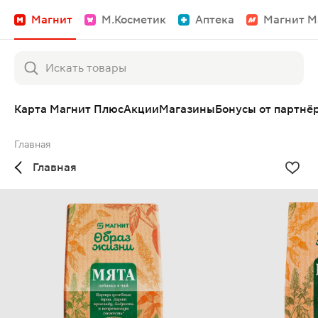
Магнит
М.Косметик
Аптека
Магнит М
Карта Магнит Плюс
Акции
Магазины
Бонусы от партнё
Главная
Главная