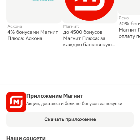
Ясно
30% бон
Аскона
Магнит:
Магнит 
4% бонусами Магнит
до 4500 бонусов
оплату 
Плюса: Аскона
Магнит Плюса: за
сессии: 
каждую банковскую
карту
Приложение Магнит
Акции, доставка и больше бонусов за покупки
Скачать приложение
Наши соцсети