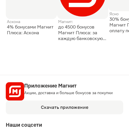
Ясно
30% бон
Аскона
Магнит:
Магнит 
4% бонусами Магнит
до 4500 бонусов
оплату 
Плюса: Аскона
Магнит Плюса: за
сессии: 
каждую банковскую
карту
Приложение Магнит
Акции, доставка и больше бонусов за покупки
Скачать приложение
Наши соцсети