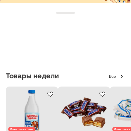
Товары недели
Все
Финальная цена
Финальная 