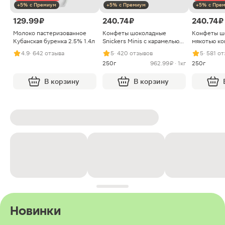
+5% с Премиум
+5% с Премиум
+5% с Пре
129.99 ₽
240.74 ₽
240.74 ₽
Молоко пастеризованное
Конфеты шоколадные
Конфеты ш
Кубанская буренка 2.5% 1.4л
Snickers Minis с карамелью
мякотью ко
арахисом и нугой
4.9
· 642 отзыва
5
· 420 отзывов
5
· 581 о
250г
962.99 ₽ · 1кг
250г
В корзину
В корзину
Новинки