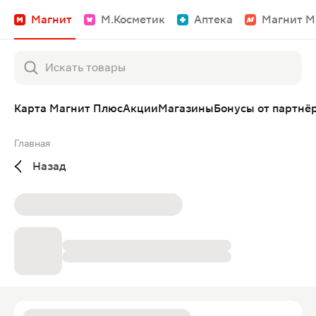
Магнит
М.Косметик
Аптека
Магнит М
Карта Магнит Плюс
Акции
Магазины
Бонусы от партнё
Главная
Назад