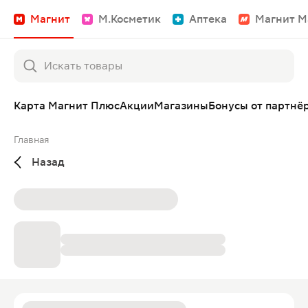
Магнит
М.Косметик
Аптека
Магнит М
Карта Магнит Плюс
Акции
Магазины
Бонусы от партнё
Главная
Назад