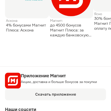
Ясно
30% бон
Аскона
Магнит:
Магнит 
4% бонусами Магнит
до 4500 бонусов
оплату 
Плюса: Аскона
Магнит Плюса: за
сессии: 
каждую банковскую
карту
Приложение Магнит
Акции, доставка и больше бонусов за покупки
Скачать приложение
Наши соцсети