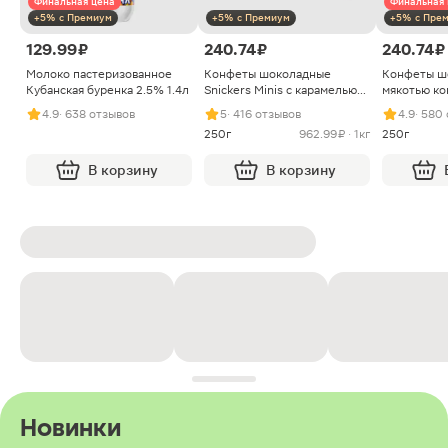
Финальная цена
Финальная 
+5% с Премиум
+5% с Премиум
+5% с Пре
129.99 ₽
240.74 ₽
240.74 ₽
Молоко пастеризованное
Конфеты шоколадные
Конфеты ш
Кубанская буренка 2.5% 1.4л
Snickers Minis с карамелью
мякотью ко
арахисом и нугой
4.9
· 638 отзывов
5
· 416 отзывов
4.9
· 580
250г
962.99 ₽ · 1кг
250г
В корзину
В корзину
Новинки