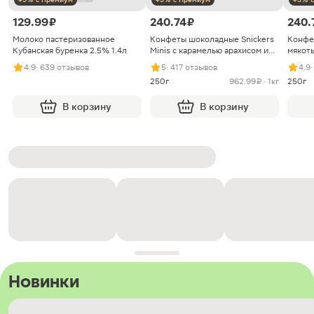
129.99 ₽
240.74 ₽
240.
Молоко пастеризованное
Конфеты шоколадные Snickers
Конфе
Кубанская буренка 2.5% 1.4л
Minis с карамелью арахисом и
мякоть
нугой
4.9
· 639 отзывов
5
· 417 отзывов
4.9
250г
962.99 ₽ · 1кг
250г
В корзину
В корзину
Новинки