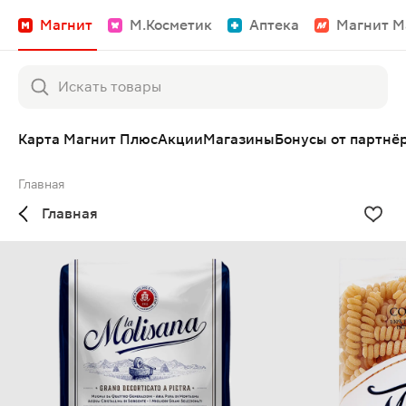
Магнит
М.Косметик
Аптека
Магнит М
Карта Магнит Плюс
Акции
Магазины
Бонусы от партнё
Главная
Главная