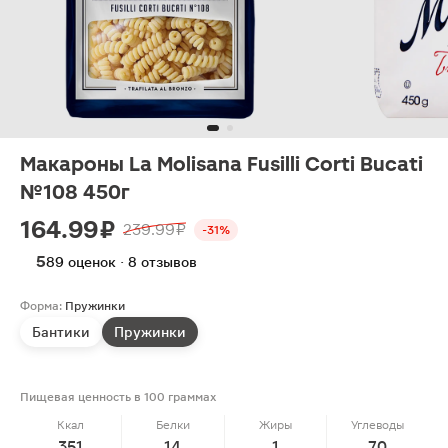
Макароны La Molisana Fusilli Corti Bucati
№108 450г
164.99 ₽
239.99 ₽
-31%
5
89 оценок · 8 отзывов
Форма:
Пружинки
Бантики
Пружинки
Пищевая ценность в 100 граммах
Ккал
Белки
Жиры
Углеводы
351
14
1
70