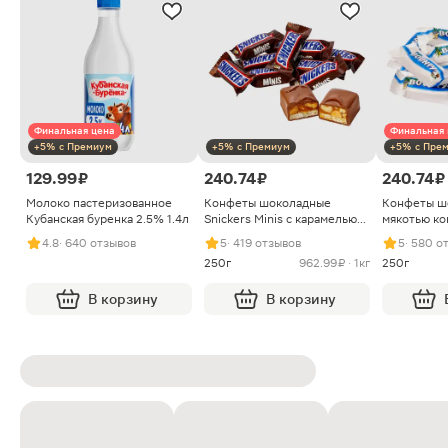
Финальная цена
Финальная 
+5% с Премиум
+5% с Премиум
+5% с Пре
129.99 ₽
240.74 ₽
240.74 ₽
Молоко пастеризованное
Конфеты шоколадные
Конфеты ш
Кубанская буренка 2.5% 1.4л
Snickers Minis с карамелью
мякотью ко
арахисом и нугой
4.8
· 640 отзывов
5
· 419 отзывов
5
· 580 о
250г
962.99 ₽ · 1кг
250г
В корзину
В корзину