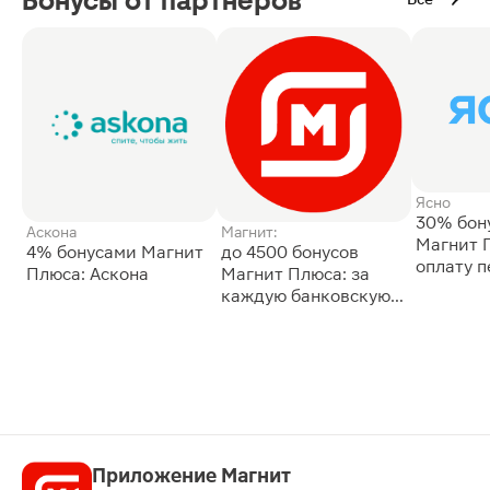
Бонусы от партнёров
Ясно
30% бон
Аскона
Магнит:
Магнит 
4% бонусами Магнит
до 4500 бонусов
оплату 
Плюса: Аскона
Магнит Плюса: за
сессии: 
каждую банковскую
карту
Приложение Магнит