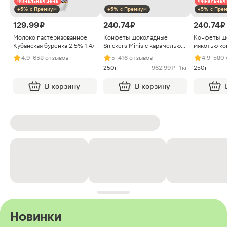
Финальная цена
Финальная 
+5% с Премиум
+5% с Премиум
+5% с Пре
129.99 ₽
240.74 ₽
240.74 ₽
Молоко пастеризованное
Конфеты шоколадные
Конфеты ш
Кубанская буренка 2.5% 1.4л
Snickers Minis с карамелью
мякотью ко
арахисом и нугой
4.9
· 638 отзывов
5
· 416 отзывов
4.9
· 580
250г
962.99 ₽ · 1кг
250г
В корзину
В корзину
Новинки