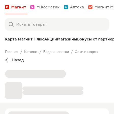
Магнит
М.Косметик
Аптека
Магнит М
Карта Магнит Плюс
Акции
Магазины
Бонусы от партнё
Главная
/
Каталог
/
Вода и напитки
/
Соки и морсы
Назад