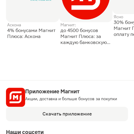
Ясно
30% бон
Аскона
Магнит:
Магнит 
4% бонусами Магнит
до 4500 бонусов
оплату 
Плюса: Аскона
Магнит Плюса: за
сессии: 
каждую банковскую
карту
Приложение Магнит
Акции, доставка и больше бонусов за покупки
Скачать приложение
Наши соцсети