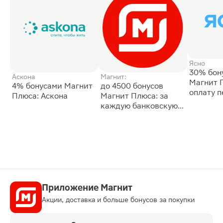
Ясно
30% бон
Аскона
Магнит:
Магнит 
4% бонусами Магнит
до 4500 бонусов
оплату 
Плюса: Аскона
Магнит Плюса: за
сессии: 
каждую банковскую
карту
Приложение Магнит
Акции, доставка и больше бонусов за покупки