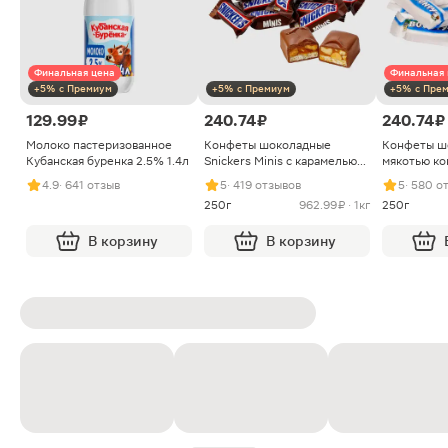
Финальная цена
Финальная 
+5% с Премиум
+5% с Премиум
+5% с Пре
129.99 ₽
240.74 ₽
240.74 ₽
Молоко пастеризованное
Конфеты шоколадные
Конфеты ш
Кубанская буренка 2.5% 1.4л
Snickers Minis с карамелью
мякотью ко
арахисом и нугой
4.9
· 641 отзыв
5
· 419 отзывов
5
· 580 о
250г
962.99 ₽ · 1кг
250г
В корзину
В корзину