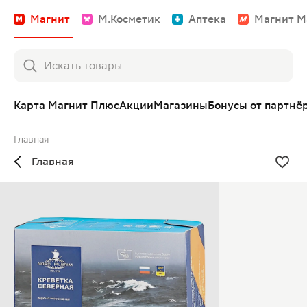
Магнит
М.Косметик
Аптека
Магнит М
Карта Магнит Плюс
Акции
Магазины
Бонусы от партнё
Главная
Главная