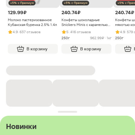
+5% с Премиум
+5% с Премиум
+5% с Пре
129.99 ₽
240.74 ₽
240.74 ₽
Молоко пастеризованное
Конфеты шоколадные
Конфеты ш
Кубанская буренка 2.5% 1.4л
Snickers Minis с карамелью
мякотью ко
арахисом и нугой
4.9
· 637 отзывов
5
· 416 отзывов
4.9
· 579
250г
962.99 ₽ · 1кг
250г
В корзину
В корзину
Новинки