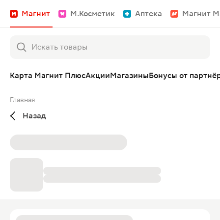
Магнит
М.Косметик
Аптека
Магнит М
Карта Магнит Плюс
Акции
Магазины
Бонусы от партнё
Главная
Назад