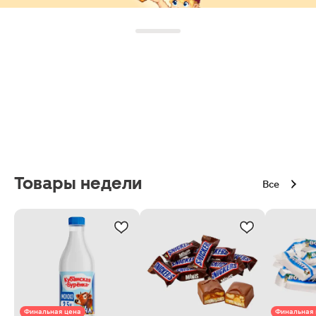
Товары недели
Все
Финальная цена
Финальная 