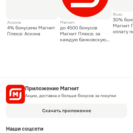
Ясно
30% бон
Аскона
Магнит:
Магнит 
4% бонусами Магнит
до 4500 бонусов
оплату 
Плюса: Аскона
Магнит Плюса: за
сессии: 
каждую банковскую
карту
Приложение Магнит
Акции, доставка и больше бонусов за покупки
Скачать приложение
Наши соцсети