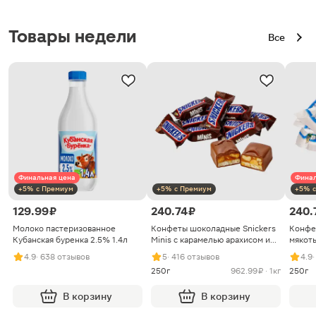
Товары недели
Все
Финальная цена
Финал
+5% с Премиум
+5% с Премиум
+5% с
129.99 ₽
240.74 ₽
240.
Молоко пастеризованное
Конфеты шоколадные Snickers
Конфе
Кубанская буренка 2.5% 1.4л
Minis с карамелью арахисом и
мякоть
нугой
4.9
· 638 отзывов
5
· 416 отзывов
4.9
250г
962.99 ₽ · 1кг
250г
В корзину
В корзину