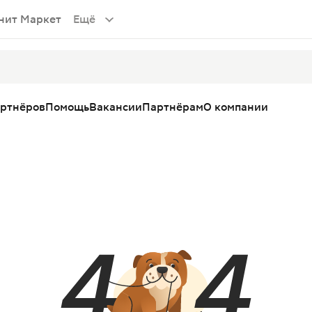
нит Маркет
Ещё
артнёров
Помощь
Вакансии
Партнёрам
О компании