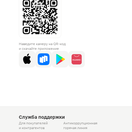
Наведите камеру на QR-код
и скачайте приложение
Служба поддержки
Для покупателей
Антикоррупционная
и контрагентов
горячая линия