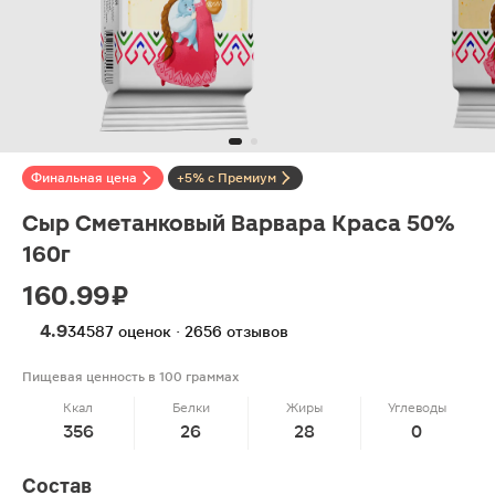
Финальная цена
+5% с Премиум
Сыр Сметанковый Варвара Краса 50%
160г
160.99 ₽
4.9
34587 оценок · 2656 отзывов
Пищевая ценность в 100 граммах
Ккал
Белки
Жиры
Углеводы
356
26
28
0
Состав