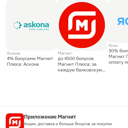
Ясно
30% бон
Аскона
Магнит:
Магнит 
4% бонусами Магнит
до 4500 бонусов
оплату 
Плюса: Аскона
Магнит Плюса: за
сессии: 
каждую банковскую
карту
Приложение Магнит
Акции, доставка и больше бонусов за покупки