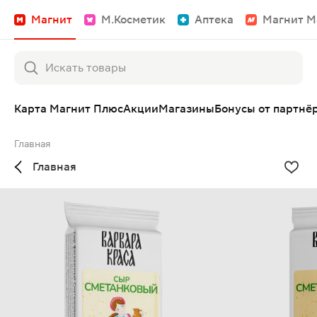
Магнит
М.Косметик
Аптека
Магнит М
Карта Магнит Плюс
Акции
Магазины
Бонусы от партнё
Главная
Главная