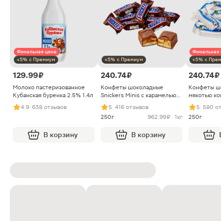
Финальная цена
Финальная 
+5% с Премиум
+5% с Премиум
+5% с Пре
129.99 ₽
240.74 ₽
240.74 ₽
Молоко пастеризованное
Конфеты шоколадные
Конфеты ш
Кубанская буренка 2.5% 1.4л
Snickers Minis с карамелью
мякотью ко
арахисом и нугой
4.9
· 638 отзывов
5
· 416 отзывов
5
· 580 о
250г
962.99 ₽ · 1кг
250г
В корзину
В корзину